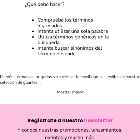
¿Qué debo hacer?
Comprueba los términos
ingresados
Intenta utilizar una sola palabra
Utiliza términos genéricos en la
búsqueda
Intenta buscar sinónimos del
término deseado
Mantén tus manos abrigadas sin sacrificar la movilidad ni el estilo con nuestra
selección de guantes.
Funky Fish
te ofrece el accesorio invernal perfecto con una gran variedad
de diseños, disponibles en colores vibrantes y de moda como lila, rosado y
celeste (incluso con brillos), así como en el clásico negro.
Nuestros guantes combinan tejido suave y cálido con detalles decorativos
Regístrate a nuestro
newsletter
como moños, asegurando que el calor y la tendencia vayan de la mano en los
días fríos.
Aplican términos y condiciones.
Y conoce nuestras promociones, lanzamientos,
eventos y mucho más.