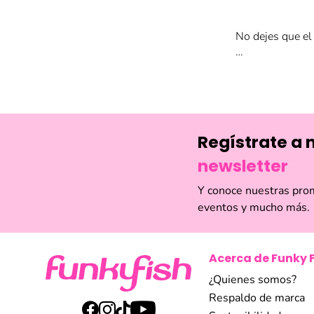
No dejes que el 
Nuestra colecció
La estrella de l
diseño convertib
Regístrate a 
Además, encuent
y orejeras, dise
newsletter
Y conoce nuestras pro
¡Aprovecha la e
eventos y mucho más.
Acerca de Funky 
¿Quienes somos?
Respaldo de marca