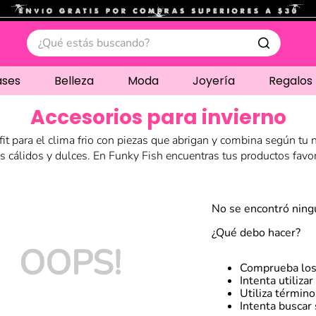
.
¿Qué estás buscando?
ases
Belleza
Moda
Joyería
Regalos
Accesorios para invierno
fit para el clima frio con piezas que abrigan y combina según tu 
s cálidos y dulces. En Funky Fish encuentras tus productos favor
No se encontró ning
¿Qué debo hacer?
OOPS!
Comprueba los
Intenta utiliza
Utiliza términ
Intenta buscar