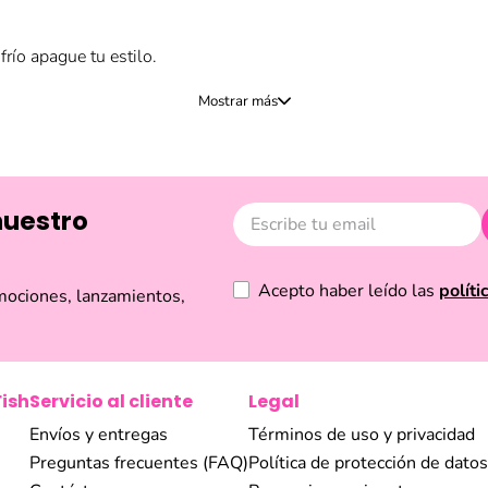
frío apague tu estilo.
n de accesorios de invierno combina la calidez necesaria con las
a temporada son nuestros guantes, disponibles en colores llamati
le que te permite usar tu smartphone sin quitártelos.
nuestro
ra el complemento perfecto para abrigarte, como los gorros de l
ñados con tejidos suaves y prints divertidos que añaden un toque 
Acepto haber leído las
políti
mociones, lanzamientos,
ntrega el mismo día en Quito y Guayaquil!
Aplican términos y co
Fish
Servicio al cliente
Legal
Envíos y entregas
Términos de uso y privacidad
Preguntas frecuentes (FAQ)
Política de protección de datos