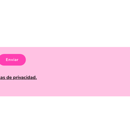
 tendencias más juveniles y coloridas.
vos como lila, celeste y rosa, incluyendo el práctico
ana (mencionados en la categoría anterior), bufandas
Enviar
de color y personalidad a tus outfits de invierno.
cas de privacidad.
ndiciones.