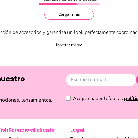
Cargar más
ección de accesorios y garantiza un look perfectamente coordinad
ce una amplia gama, desde sets de collar y aretes con baño en or
n Bañado en Plata) hasta el moderno sol (Soleil Bañado en Oro)
arás sets de collares surtidos ideales para el layering o para 
ial.
nuestro
recen una solución completa, chic y lista para usar para cualquie
Acepto haber leído las
políti
mociones, lanzamientos,
Fish
Servicio al cliente
Legal