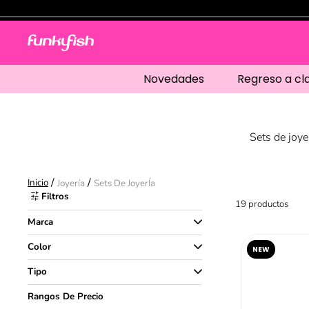
Novedades
Regreso a cl
Sets de joye
Joyería
Sets De JoyerÍa
Filtros
19
productos
Marca
Funky Fish
Color
NEW
Dorado
Tipo
Sets de JoyerÍa
Rangos De Precio