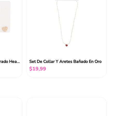
Set De Aretes Funky Fish Dorado Heart Trio
Set De Collar Y Aretes Bañado En Oro
$
19
,
99
Añadir al carrito