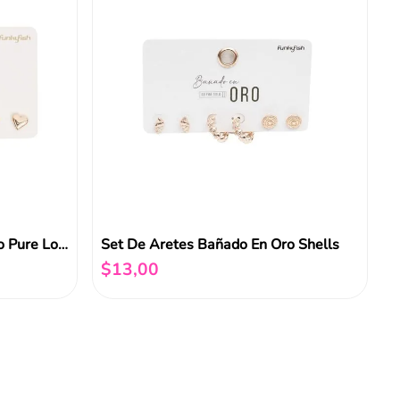
Set De Aretes Bañado En Oro Pure Love
Set De Aretes Bañado En Oro Shells
$
13
,
00
Añadir al carrito