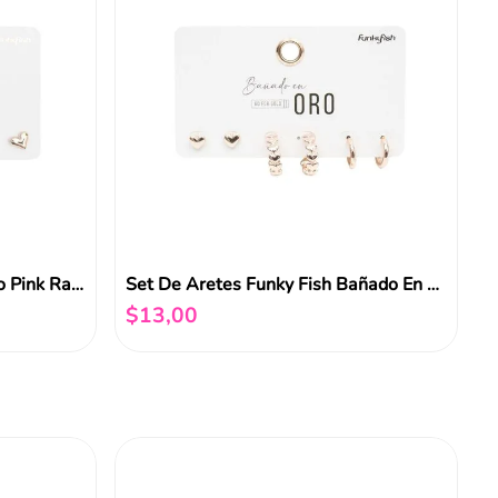
Set De Aretes Bañado En Oro Pink Radiance
Set De Aretes Funky Fish Bañado En Oro
$
13
,
00
Añadir al carrito