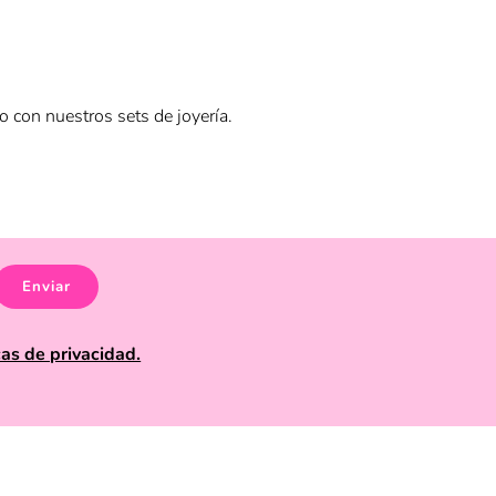
o con nuestros sets de joyería.
o o plata, con diseños que van desde el elegante
.
compartir como regalo de mejores amigas, simbolizando
Enviar
r evento u ocasión.
Aplican términos y condiciones.
cas de privacidad.