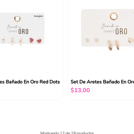
es Bañado En Oro Red Dots
$
13
,
00
Añadir al carrito
Añadir al carrito
Mostrando
12 de 19
productos