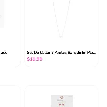
rado
Set De Collar Y Aretes Bañado En Plata
$
19
,
99
Añadir al carrito