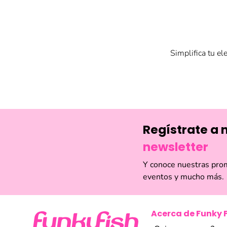
Simplifica tu el
Funky Fish
ofre
corazón (Corazó
También encontr
un vínculo espec
Regístrate a 
Estos sets te of
newsletter
Y conoce nuestras pro
eventos y mucho más.
Acerca de Funky 