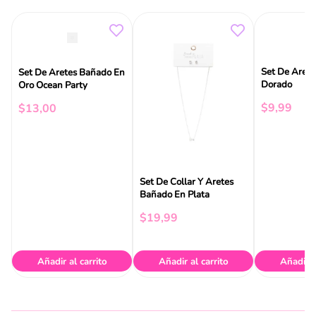
Set De Arete
Set De Aretes Bañado En
Dorado
Oro Ocean Party
$
9
,
99
$
13
,
00
Set De Collar Y Aretes
Bañado En Plata
$
19
,
99
Añadir al carrito
Añadir al carrito
Añadir a