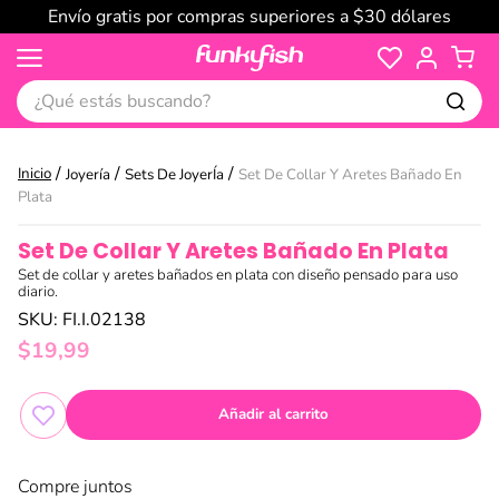
Envío gratis por compras superiores a $30 dólares
¿Qué estás buscando?
Joyería
Sets De JoyerÍa
Set De Collar Y Aretes Bañado En
Plata
Set De Collar Y Aretes Bañado En Plata
Set de collar y aretes bañados en plata con diseño pensado para uso
diario.
SKU
:
FI.I.02138
$
19
,
99
Añadir al carrito
Compre juntos