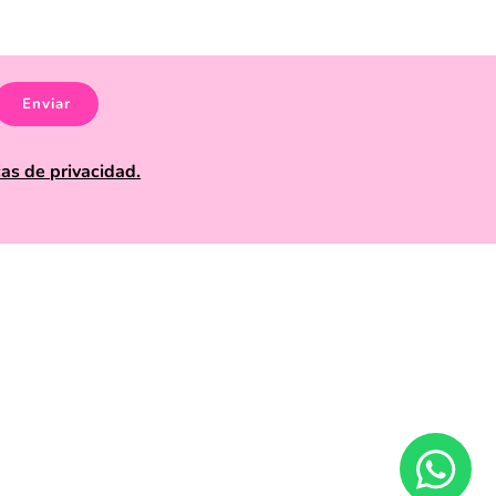
rpréndete con artículos divertidos, prácticos y llenos
 único o darle un toque diferente a tu outfit diario, en
disfruta de productos que marcan la diferencia en el
Enviar
cas de privacidad.