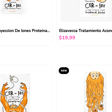
Elizavecca Inyeccion De Iones Proteina Recubierta Colageno 50ml
$
19
,
99
Añadir al carrito
Añadir al carrito
NEW