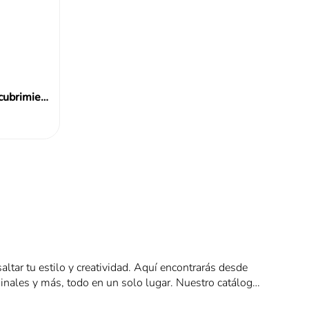
Elizavecca Spray Musculo Recubrimiento Colageno A+ 250ml
ltar tu estilo y creatividad. Aquí encontrarás desde
iginales y más, todo en un solo lugar. Nuestro catálogo
lenos de color, frescura y tendencias internacionales.