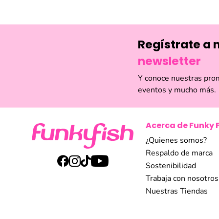
Compra en línea
de estilo. Ya se
Funky Fish encon
mundo de la mod
Regístrate a 
newsletter
Y conoce nuestras pro
eventos y mucho más.
Acerca de Funky 
¿Quienes somos?
Respaldo de marca
Sostenibilidad
Trabaja con nosotros
Nuestras Tiendas