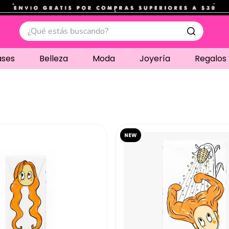
.
¿Qué estás buscando?
ases
Belleza
Moda
Joyería
Regalos
NEW