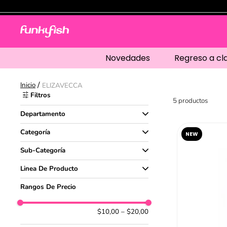
Novedades
Regreso a cl
ELIZAVECCA
Filtros
5
productos
Departamento
Belleza
Categoría
NEW
Cuidado Personal
Sub-Categoría
Capilar
Tratamiento
Rangos De Precio
Shampoo
Acondicionador
$10,00
–
$20,00