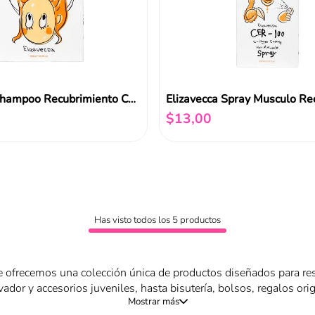
Elizavecca Shampoo Recubrimiento Colageno A+ 500ml
$
13
,
00
Añadir al carrito
Añadir al carrito
Has visto todos los
5
productos
e ofrecemos una colección única de productos diseñados para resa
ador y accesorios juveniles, hasta bisutería, bolsos, regalos or
a quienes buscan expresar su personalidad a través de detalles l