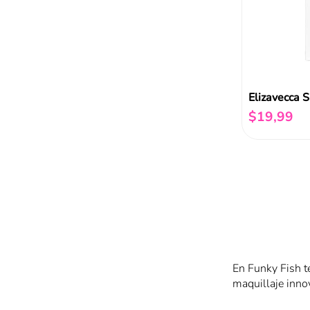
$
19
,
99
En Funky Fish t
maquillaje innov
está pensado par