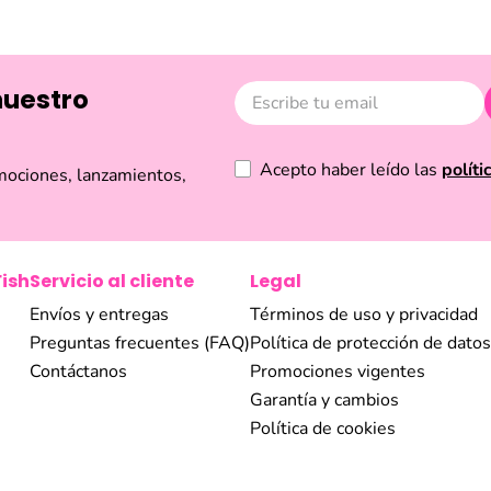
 de forma fácil y segura, descubre novedades cada temporada y so
a que busques un regalo especial, renovar tu look con un accesorio
trarás la inspiración que necesitas. Explora nuestra selección y 
a y la belleza en Ecuador.
nuestro
Acepto haber leído las
políti
mociones, lanzamientos,
Fish
Servicio al cliente
Legal
Envíos y entregas
Términos de uso y privacidad
Preguntas frecuentes (FAQ)
Política de protección de datos
Contáctanos
Promociones vigentes
Garantía y cambios
Política de cookies