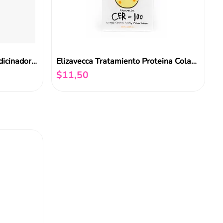
Elizavecca Tratamiento Acondicinador Recubrimiento Colageno A+ 500ml
Elizavecca Tratamiento Proteina Colageno Y Ceramidas 100ml
$
11
,
50
Añadir al carrito