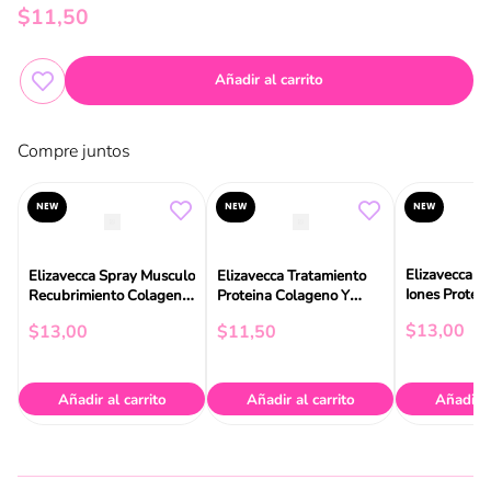
$
11
,
50
Añadir al carrito
Compre juntos
NEW
NEW
NEW
Elizavecca I
Elizavecca Spray Musculo
Elizavecca Tratamiento
Iones Protei
Recubrimiento Colageno
Proteina Colageno Y
Colageno 50
A+ 250ml
Ceramidas 100ml
$
13
,
00
$
13
,
00
$
11
,
50
Añadir al carrito
Añadir al carrito
Añadir a