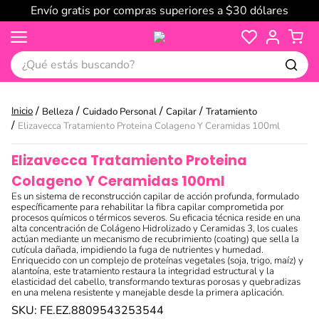
Envío gratis por compras superiores a $30 dólares
¿Qué estás buscando?
Belleza
Cuidado Personal
Capilar
Tratamiento
Elizavecca Tratamiento Proteina Colageno Y Ceramidas 100ml
Elizavecca Tratamiento Proteina
Colageno Y Ceramidas 100ml
Es un sistema de reconstrucción capilar de acción profunda, formulado
específicamente para rehabilitar la fibra capilar comprometida por
procesos químicos o térmicos severos. Su eficacia técnica reside en una
alta concentración de Colágeno Hidrolizado y Ceramidas 3, los cuales
actúan mediante un mecanismo de recubrimiento (coating) que sella la
cutícula dañada, impidiendo la fuga de nutrientes y humedad.
Enriquecido con un complejo de proteínas vegetales (soja, trigo, maíz) y
alantoína, este tratamiento restaura la integridad estructural y la
elasticidad del cabello, transformando texturas porosas y quebradizas
en una melena resistente y manejable desde la primera aplicación.
SKU
:
FE.EZ.8809543253544