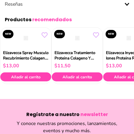
Reseñas
Productos
recomendados
NEW
NEW
NEW
Elizavecca Spray Musculo
Elizavecca Tratamiento
Elizavecca Inye
Recubrimiento Colageno
Proteina Colageno Y
Iones Proteina 
A+ 250ml
Ceramidas 100ml
Colageno 50ml
$
13
,
00
$
11
,
50
$
13
,
00
Añadir al carrito
Añadir al carrito
Añadir al c
Regístrate a nuestro
newsletter
Y conoce nuestras promociones, lanzamientos,
eventos y mucho más.