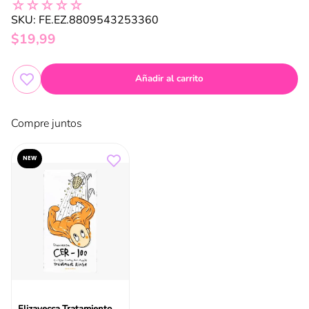
☆
☆
☆
☆
☆
SKU
:
FE.EZ.8809543253360
$
19
,
99
Añadir al carrito
Compre juntos
NEW