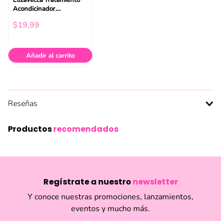
Elizavecca Tratamiento
Acondicinador
Recubrimiento Colageno
$
19
,
99
A+ 500ml
Añadir al carrito
Reseñas
Productos
recomendados
Regístrate a nuestro
newsletter
Y conoce nuestras promociones, lanzamientos,
eventos y mucho más.