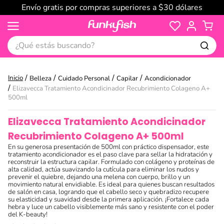
Envío gratis por compras superiores a $30 dólares
¿Qué estás buscando?
Belleza
Cuidado Personal
Capilar
Acondicionador
Elizavecca Tratamiento Acondicinador Recubrimiento Colageno A+
500ml
Elizavecca Tratamiento Acondicinador
Recubrimiento Colageno A+ 500ml
En su generosa presentación de 500ml con práctico dispensador, este
tratamiento acondicionador es el paso clave para sellar la hidratación y
reconstruir la estructura capilar. Formulado con colágeno y proteínas de
alta calidad, actúa suavizando la cutícula para eliminar los nudos y
prevenir el quiebre, dejando una melena con cuerpo, brillo y un
movimiento natural envidiable. Es ideal para quienes buscan resultados
de salón en casa, logrando que el cabello seco y quebradizo recupere
su elasticidad y suavidad desde la primera aplicación. ¡Fortalece cada
hebra y luce un cabello visiblemente más sano y resistente con el poder
del K-beauty!