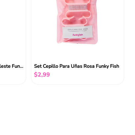
Removedores de Cuticula Celeste Funky Fish
Set Cepillo Para Uñas Rosa Funky Fish
$
2
,
99
Añadir al carrito