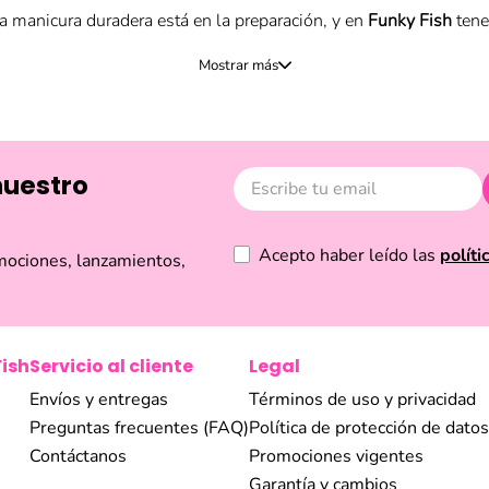
na manicura duradera está en la preparación, y en
Funky Fish
tene
tina con nuestros prácticos sets de manicura y pedicura que inclu
de diferentes diseños, tijeras para cutícula y set de cortauñas d
nuestro
 nuestros kits portátiles y sets de limas y separadores, diseñad
to, asegurando que tus uñas estén siempre perfectas y listas pa
uil!
Aplican términos y condiciones.
Acepto haber leído las
políti
mociones, lanzamientos,
Fish
Servicio al cliente
Legal
Envíos y entregas
Términos de uso y privacidad
Preguntas frecuentes (FAQ)
Política de protección de datos
Contáctanos
Promociones vigentes
Garantía y cambios