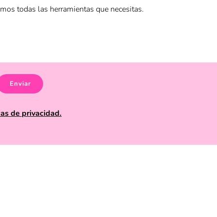
mos todas las herramientas que necesitas.
yen los esenciales para dar forma, limpiar y
e precisión para un cuidado básico.
os para llevar contigo y realizar retoques rápidos en
Enviar
ra el color. ¡Aprovecha la entrega el mismo día en
cas de privacidad.