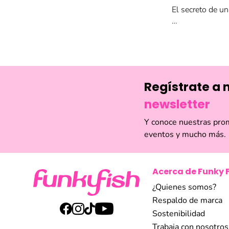
El secreto de u
Simplifica tu ru
perfeccionar.
Encuentra limas 
Regístrate a 
Además, descubre
cualquier momen
newsletter
Quito y Guayaq
Y conoce nuestras pro
eventos y mucho más.
Acerca de Funky 
¿Quienes somos?
Respaldo de marca
Sostenibilidad
Trabaja con nosotros