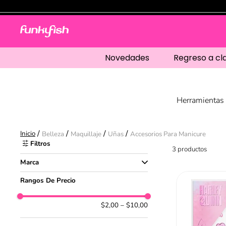
Novedades
Regreso a cl
Herramientas 
Belleza
Maquillaje
Uñas
Accesorios Para Manicure
Filtros
3
productos
Marca
Funky Fish
Rangos De Precio
Essence
$2,00
–
$10,00