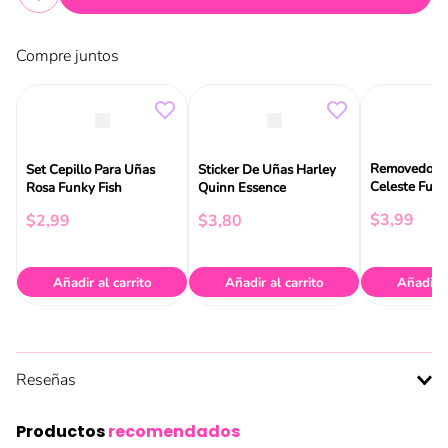
Compre juntos
Removedores
Set Cepillo Para Uñas
Sticker De Uñas Harley
Celeste Funk
Rosa Funky Fish
Quinn Essence
$
3
,
99
$
2
,
99
$
3
,
80
Añadir al carrito
Añadir al carrito
Añadir a
Reseñas
Productos
recomendados