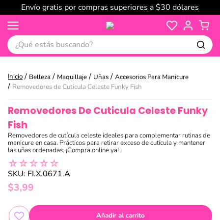
Envío gratis por compras superiores a $30 dólares
¿Qué estás buscando?
Belleza
Maquillaje
Uñas
Accesorios Para Manicure
Removedores de Cuticula Celeste Funky Fish
Removedores De Cuticula Celeste Funky
Fish
Removedores de cutícula celeste ideales para complementar rutinas de
manicure en casa. Prácticos para retirar exceso de cutícula y mantener
las uñas ordenadas. ¡Compra online ya!
☆
☆
☆
☆
☆
SKU
:
FI.X.0671.A
$
3
,
99
Añadir al carrito