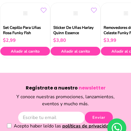
Set Cepillo Para Uñas
Sticker De Uñas Harley
Removedores de
Rosa Funky Fish
Quinn Essence
Celeste Funky F
$
2
,
99
$
3
,
80
$
3
,
99
Añadir al carrito
Añadir al carrito
Añadir al c
Regístrate a nuestro
newsletter
Y conoce nuestras promociones, lanzamientos,
eventos y mucho más.
Enviar
Acepto haber leído las
políticas de privacidad.