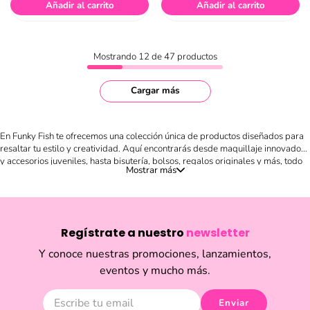
Añadir al carrito
Añadir al carrito
Mostrando
12 de 47
productos
Cargar más
En Funky Fish te ofrecemos una colección única de productos diseñados para
resaltar tu estilo y creatividad. Aquí encontrarás desde maquillaje innovador
y accesorios juveniles, hasta bisutería, bolsos, regalos originales y más, todo
en un solo lugar. Nuestro catálogo está pensado para quienes buscan
expresar su personalidad a través de detalles llenos de color, frescura y
tendencias internacionales. Compra en línea de forma fácil y segura, descubre
novedades cada temporada y sorpréndete con artículos divertidos, prácticos
y llenos de estilo. Ya sea que busques un regalo especial, renovar tu look con
Regístrate a nuestro
newsletter
un accesorio único o darle un toque diferente a tu outfit diario, en Funky Fish
encontrarás la inspiración que necesitas. Explora nuestra selección y disfruta
Y conoce nuestras promociones, lanzamientos,
de productos que marcan la diferencia en el mundo de la moda y la belleza
eventos y mucho más.
en Ecuador.
Aplican términos y condiciones.
Enviar