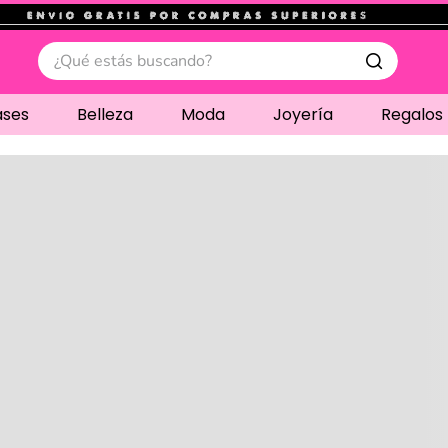
.
¿Qué estás buscando?
ases
Belleza
Moda
Joyería
Regalos
Cargando comentari
Compre juntos