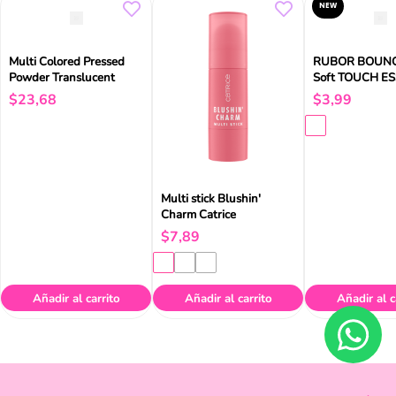
NEW
Multi Colored Pressed
RUBOR BOUNC
Powder Translucent
Soft TOUCH E
$
23
,
68
$
3
,
99
Multi stick Blushin'
Charm Catrice
$
7
,
89
Añadir al carrito
Añadir al carrito
Añadir al c