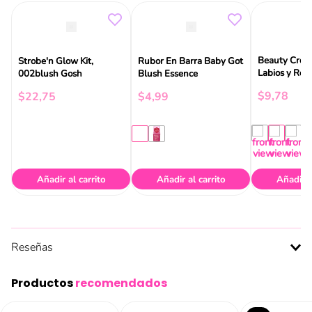
Beauty Creat
Strobe'n Glow Kit,
Rubor En Barra Baby Got
Labios y Rost
002blush Gosh
Blush Essence
$
9
,
78
$
22
,
75
$
4
,
99
Añadir al carrito
Añadir al carrito
Añadir a
Reseñas
Productos
recomendados