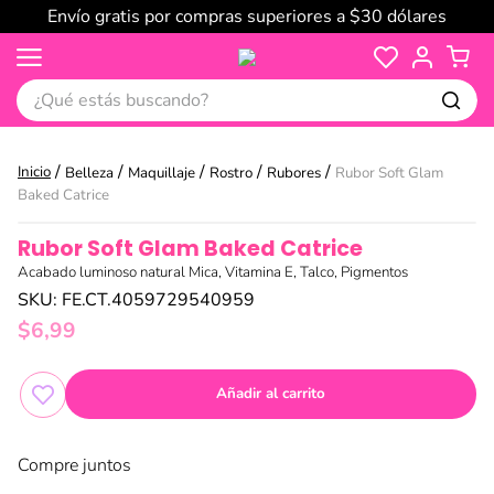
Envío gratis por compras superiores a $30 dólares
¿Qué estás buscando?
Belleza
Maquillaje
Rostro
Rubores
Rubor Soft Glam
Baked Catrice
Rubor Soft Glam Baked Catrice
Acabado luminoso natural Mica, Vitamina E, Talco, Pigmentos
SKU
:
FE.CT.4059729540959
$
6
,
99
Añadir al carrito
Compre juntos