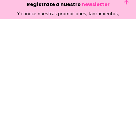
Regístrate a nuestro
newsletter
Y conoce nuestras promociones, lanzamientos,
eventos y mucho más.
Enviar
Acepto haber leído las
políticas de privacidad.
Acerca de Funky Fish