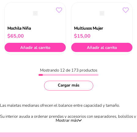
Mochila Niña
Multiusos Mujer
$
65
,
00
$
15
,
00
Añadir al carrito
Añadir al carrito
Mostrando
12 de 173
productos
Cargar más
Las maletas medianas ofrecen el balance entre capacidad y tamaño.
Su interior ayuda a ordenar prendas y accesorios con separadores, bolsillos y
correas internas, además de cierres confiables para mantener todo en su sitio.
Perfectas para escapadas y viajes cortos.