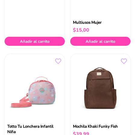
Multiusos Mujer
$
15
,
00
Añadir al carrito
Añadir al carrito
Totto Tu Lonchera Infantil
Mochila Khaki Funky Fish
Niña
$
39
,
99