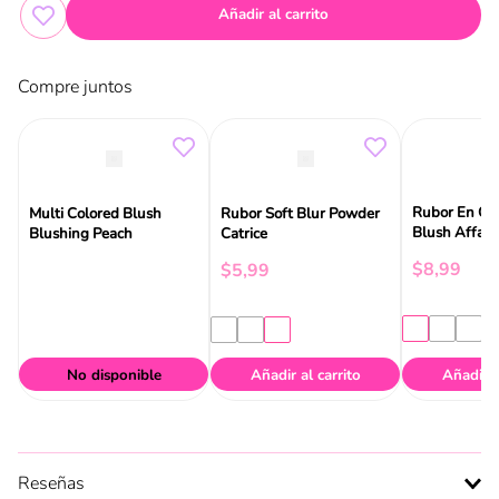
Añadir al carrito
Compre juntos
Rubor En Cr
Multi Colored Blush
Rubor Soft Blur Powder
Blush Affair 
Blushing Peach
Catrice
$
8
,
99
$
5
,
99
No disponible
Añadir al carrito
Añadir a
Reseñas