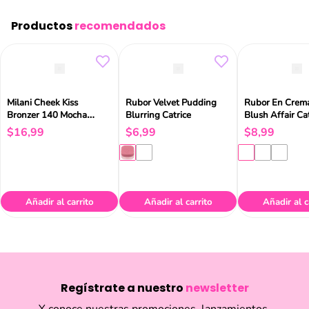
Productos
recomendados
Milani Cheek Kiss
Rubor Velvet Pudding
Rubor En Crema
Bronzer 140 Mocha
Blurring Catrice
Blush Affair Ca
Moment 10ml
$
16
,
99
$
6
,
99
$
8
,
99
Añadir al carrito
Añadir al carrito
Añadir al c
Regístrate a nuestro
newsletter