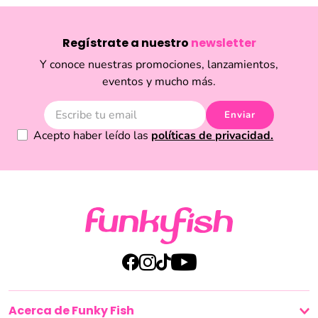
tendencias internacionales. Compra en línea de forma fácil y segura, descubre
novedades cada temporada y sorpréndete con artículos divertidos, prácticos
y llenos de estilo. Ya sea que busques un regalo especial, renovar tu look con
Regístrate a nuestro
newsletter
un accesorio único o darle un toque diferente a tu outfit diario, en Funky Fish
encontrarás la inspiración que necesitas. Explora nuestra selección y disfruta
Y conoce nuestras promociones, lanzamientos,
de productos que marcan la diferencia en el mundo de la moda y la belleza
eventos y mucho más.
en Ecuador.
Enviar
Acepto haber leído las
políticas de privacidad.
Acerca de Funky Fish