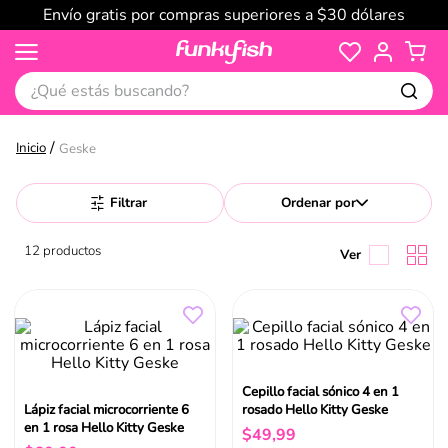
Envío gratis por compras superiores a $30 dólares
¿Qué estás buscando?
Geske
Filtrar
Ordenar por
12
productos
Cepillo facial sónico 4 en 1
Lápiz facial microcorriente 6
rosado Hello Kitty Geske
en 1 rosa Hello Kitty Geske
$
49
,
99