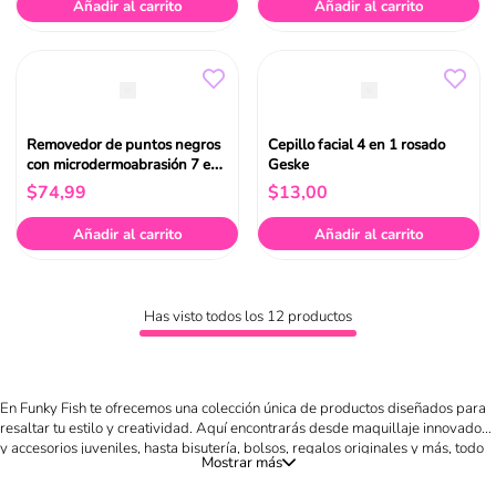
Añadir al carrito
Añadir al carrito
Removedor de puntos negros
Cepillo facial 4 en 1 rosado
con microdermoabrasión 7 en
Geske
1 negro Geske
$
74
,
99
$
13
,
00
Añadir al carrito
Añadir al carrito
Has visto todos los
12
productos
En Funky Fish te ofrecemos una colección única de productos diseñados para
resaltar tu estilo y creatividad. Aquí encontrarás desde maquillaje innovador
y accesorios juveniles, hasta bisutería, bolsos, regalos originales y más, todo
en un solo lugar. Nuestro catálogo está pensado para quienes buscan
expresar su personalidad a través de detalles llenos de color, frescura y