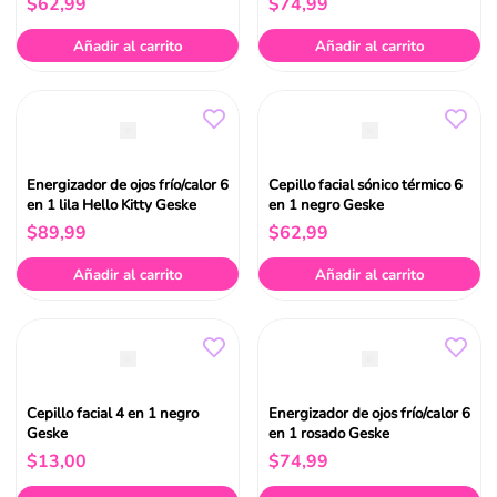
$
62
,
99
$
74
,
99
Añadir al carrito
Añadir al carrito
Energizador de ojos frío/calor 6
Cepillo facial sónico térmico 6
en 1 lila Hello Kitty Geske
en 1 negro Geske
$
89
,
99
$
62
,
99
Añadir al carrito
Añadir al carrito
Cepillo facial 4 en 1 negro
Energizador de ojos frío/calor 6
Geske
en 1 rosado Geske
$
13
,
00
$
74
,
99