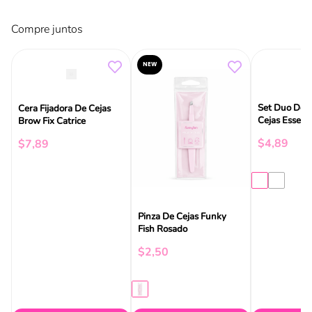
Compre juntos
NEW
Set Duo De P
Cera Fijadora De Cejas
Cejas Essenc
Brow Fix Catrice
$
4
,
89
$
7
,
89
Pinza De Cejas Funky
Fish Rosado
$
2
,
50