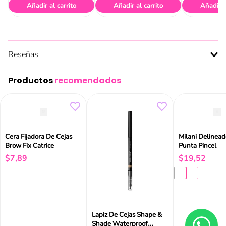
Añadir al carrito
Añadir al carrito
Añadir a
Reseñas
Productos
recomendados
Cera Fijadora De Cejas
Milani Delinead
Brow Fix Catrice
Punta Pincel
$
7
,
89
$
19
,
52
Lapiz De Cejas Shape &
Shade Waterproof