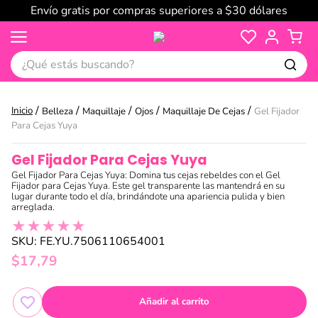
Envío gratis por compras superiores a $30 dólares
¿Qué estás buscando?
Belleza
Maquillaje
Ojos
Maquillaje De Cejas
Gel Fijador
Para Cejas Yuya
Gel Fijador Para Cejas Yuya
Gel Fijador Para Cejas Yuya: Domina tus cejas rebeldes con el Gel
Fijador para Cejas Yuya. Este gel transparente las mantendrá en su
lugar durante todo el día, brindándote una apariencia pulida y bien
arreglada.
★
★
★
★
★
SKU
:
FE.YU.7506110654001
$
17
,
79
Añadir al carrito