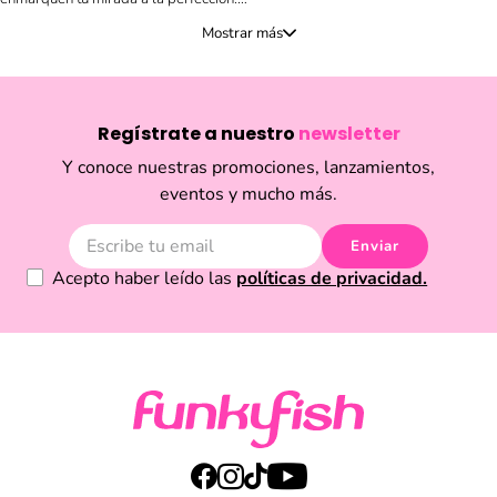
Funky Fish
Nuestra selección de maquillaje de cejas en
Ecuador te ofrece
todo lo necesario para dominar cualquier estilo.
Explora la versatilidad de nuestros lápices de pomada ultra precisos para
rellenar con un efecto natural, los kits de polvos dúo para construir volumen o
Regístrate a nuestro
newsletter
los geles y máscaras fijadoras (transparentes o con color) que disciplinan
hasta el vello más rebelde.
Y conoce nuestras promociones, lanzamientos,
eventos y mucho más.
Productos de larga duración y resistentes al agua de tus marcas favoritas,
ideales para lograr desde el codiciado brow lamination look hasta un diseño
diario impecable.
Enviar
Acepto haber leído las
políticas de privacidad.
¡Aprovecha la entrega el mismo día en Quito y Guayaquil!
Aplican términos y
condiciones.