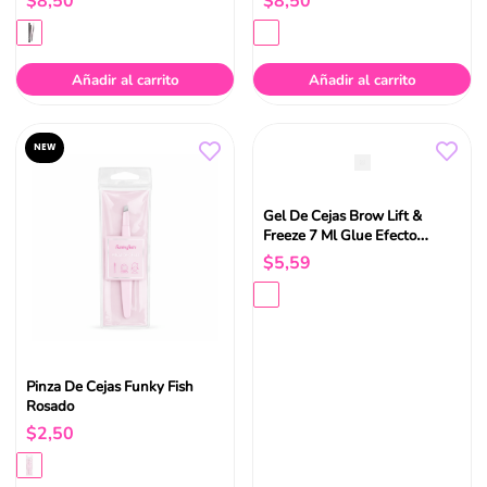
$
8
,
50
$
8
,
50
Añadir al carrito
Añadir al carrito
NEW
Gel De Cejas Brow Lift &
Freeze 7 Ml Glue Efecto
Laminado 01 Essence
$
5
,
59
Pinza De Cejas Funky Fish
Rosado
$
2
,
50