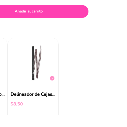
Añadir al carrito
Pinza de Cejas Celeste Funky Fish
$
2
,
99
$
3
,
99
Lapiz De Cejas Shape & Shade Waterproof Catrice
Delineador de Cejas Flormar Brow Micro Filler
$
8
,
50