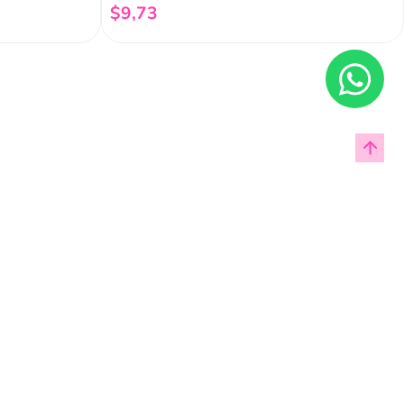
$
9
,
73
Añadir al carrito
Enviar
cas de privacidad.