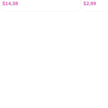
$
14
,
38
$
2
,
99
Añadir al carrito
Regístrate a 
newsletter
Y conoce nuestras pro
eventos y mucho más.
Acerca de Funky 