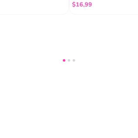
$
16
,
99
Añadir al carrito
Añadir al carrito
nuestro
Acepto haber leído las
políti
mociones, lanzamientos,
Fish
Servicio al cliente
Legal