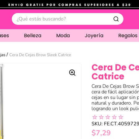
.
¿Qué estás buscando?
ases
Belleza
Moda
Joyería
Regalos
jas
Cera De Cejas Brow Sleek Catrice
Cera De Ce
Catrice
Cera De Cejas Brow Sle
cera de fácil aplicaci
cejas en su lugar sin
natural y duradero. Pe
logrando un look pulid
☆
☆
☆
☆
☆
SKU
:
FE.CT.405972
$
7
,
29