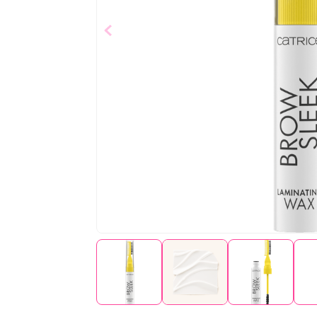
$
7
,
29