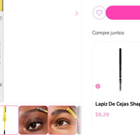
Compre juntos
Cera De Cejas Brow Sleek Catrice
Glam Brow+Lash Absolute new York
$
5
,
81
$
6
,
29