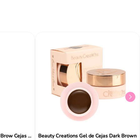
Añadir al carrito
Añadir al carrito
Aña
Cera Fijadora Stay Put Liquid Brow Cejas Milani
Beauty Creations Gel de Cejas Dark Brown