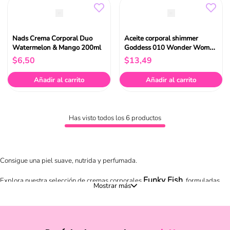
Nads Crema Corporal Duo
Aceite corporal shimmer
Watermelon & Mango 200ml
Goddess 010 Wonder Woman
Catrice
$
6
,
50
$
13
,
49
Añadir al carrito
Añadir al carrito
Has visto todos los
6
productos
Consigue una piel suave, nutrida y perfumada.
Funky Fish
Explora nuestra selección de cremas corporales
, formuladas
para ofrecer hidratación profunda y dejar un aroma irresistible que dura todo
el día.
Cuidado diario para tu piel con envío a todo el Ecuador. ¡Si buscas suavidad
inmediata, aprovecha la entrega el mismo día en Quito y Guayaquil!
Aplican