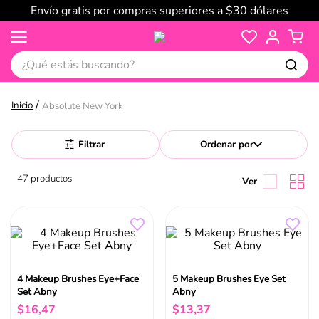
Envío gratis por compras superiores a $30 dólares
¿Qué estás buscando?
Absolute New York
Filtrar
Ordenar por
47
productos
4 Makeup Brushes Eye+Face
5 Makeup Brushes Eye Set
Set Abny
Abny
$
16
,
47
$
13
,
37