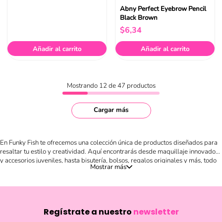
Abny Perfect Eyebrow Pencil
Black Brown
$
6
,
34
Añadir al carrito
Añadir al carrito
Mostrando
12 de 47
productos
Cargar más
En Funky Fish te ofrecemos una colección única de productos diseñados para
resaltar tu estilo y creatividad. Aquí encontrarás desde maquillaje innovador
y accesorios juveniles, hasta bisutería, bolsos, regalos originales y más, todo
en un solo lugar. Nuestro catálogo está pensado para quienes buscan
expresar su personalidad a través de detalles llenos de color, frescura y
tendencias internacionales. Compra en línea de forma fácil y segura, descubre
novedades cada temporada y sorpréndete con artículos divertidos, prácticos
y llenos de estilo. Ya sea que busques un regalo especial, renovar tu look con
Regístrate a nuestro
newsletter
un accesorio único o darle un toque diferente a tu outfit diario, en Funky Fish