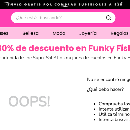
.
¿Qué estás buscando?
ases
Belleza
Moda
Joyería
Regalos
30% de descuento en Funky Fis
portunidades de Super Sale! Los mejores descuentos en Funky F
No se encontró ning
¿Qué debo hacer?
OOPS!
Comprueba los
Intenta utiliza
Utiliza términ
Intenta buscar