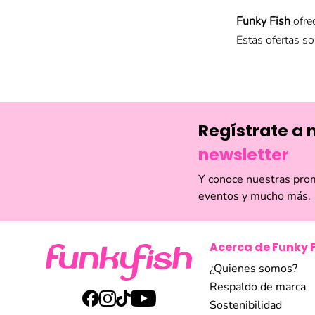
Funky Fish
ofre
Estas ofertas s
Accesorio
Maquillaje
Artículos 
Regístrate a 
Para asegurar t
o suscribirte a 
newsletter
Y conoce nuestras pro
eventos y mucho más.
Acerca de Funky 
¿Quienes somos?
Respaldo de marca
Sostenibilidad