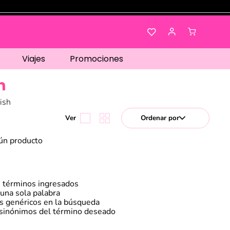
Viajes
Promociones
h
ish
Ordenar por
ún producto
 términos ingresados
r una sola palabra
os genéricos en la búsqueda
 sinónimos del término deseado