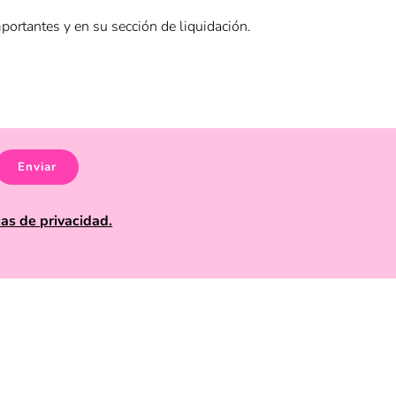
ortantes y en su sección de liquidación.
 categoría promociones en el sitio web de
Funky Fish
,
Enviar
uidaciones.
cas de privacidad.