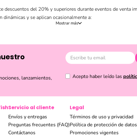
ce descuentos del 20% y superiores durante eventos de venta imp
on dinámicas y se aplican ocasionalmente a:
s de moda:
joyería, gafas o bufandas de temporadas pasadas.
 y skincare.
de regalo.
nuestro
u descuento del 30% o más, te sugerimos visitar directamente la
nuestro newsletter para notificarte las grandes promociones y liq
Acepto haber leído las
políti
mociones, lanzamientos,
Fish
Servicio al cliente
Legal
Envíos y entregas
Términos de uso y privacidad
Preguntas frecuentes (FAQ)
Política de protección de datos
Contáctanos
Promociones vigentes