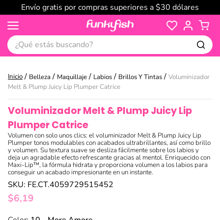
Envío gratis por compras superiores a $30 dólares
¿Qué estás buscando?
Belleza
Maquillaje
Labios
Brillos Y Tintas
Voluminizador
Melt & Plump Juicy Lip Plumper Catrice
Voluminizador Melt & Plump Juicy Lip
Plumper Catrice
Volumen con solo unos clics: el voluminizador Melt & Plump Juicy Lip
Plumper tonos modulables con acabados ultrabrillantes, así como brillo
y volumen. Su textura suave se desliza fácilmente sobre los labios y
deja un agradable efecto refrescante gracias al mentol. Enriquecido con
Maxi-Lip™, la fórmula hidrata y proporciona volumen a los labios para
conseguir un acabado impresionante en un instante.
SKU
:
FE.CT.4059729515452
$
6
,
19