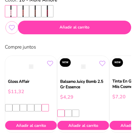
:
10 - More Amore
Añadir al carrito
Compre juntos
NEW
NEW
Tinta En Gel
Gloss Affair
Balsamo Juicy Bomb 2.5
Miis Cosmeti
Gr Essence
$
11
,
32
$
7
,
20
$
4
,
29
Añadir al carrito
Añadir al carrito
Añadir a