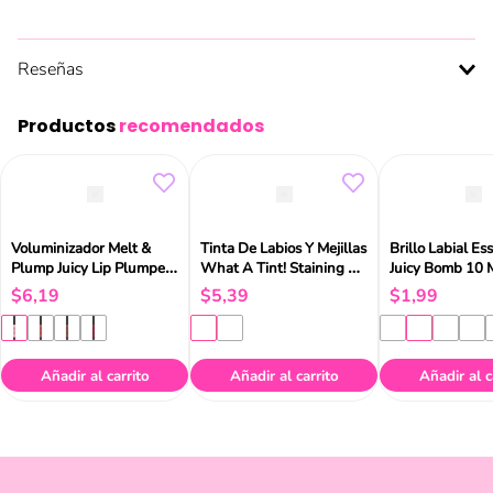
Reseñas
Productos
recomendados
Voluminizador Melt &
Tinta De Labios Y Mejillas
Brillo Labial Es
Plump Juicy Lip Plumper
What A Tint! Staining En
Juicy Bomb 10 
Catrice
Barra Essence
$
6
,
19
$
5
,
39
$
1
,
99
Añadir al carrito
Añadir al carrito
Añadir al c