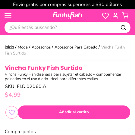
Envío gratis por compras superiores a $30 dólares
¿Qué estás buscando?
Moda
Accesorios
Accesorios Para Cabello
Vincha Funky
Fish Surtido
Vincha Funky Fish Surtido
Vincha Funky Fish diseñada para sujetar el cabello y complementar
peinados en el uso diario. Ideal para diferentes estilos.
SKU
:
FI.D.02060.A
$
4
,
99
Añadir al carrito
Compre juntos