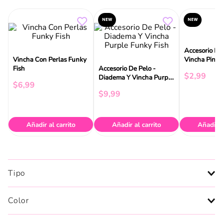
NEW
NEW
Accesorio De
Vincha Con Perlas Funky
Accesorio De Pelo -
Vincha Pink 
Fish
Diadema Y Vincha Purple
Funky Fish
$
2
,
99
$
6
,
99
$
9
,
99
Añadir al carrito
Añadir al carrito
Añadir a
Tipo
Color
Reseñas