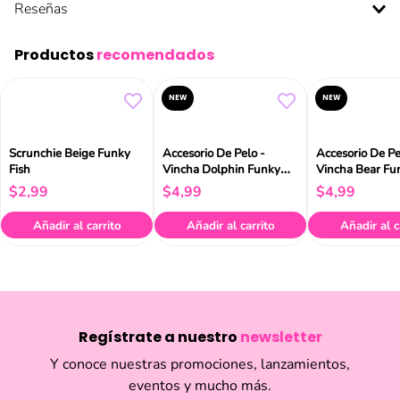
Productos
recomendados
NEW
NEW
Scrunchie Beige Funky
Accesorio De Pelo -
Accesorio De Pe
Fish
Vincha Dolphin Funky
Vincha Bear Fu
Fish
$
2
,
99
$
4
,
99
$
4
,
99
Añadir al carrito
Añadir al carrito
Añadir al c
Regístrate a nuestro
newsletter
Y conoce nuestras promociones, lanzamientos,
eventos y mucho más.
Enviar