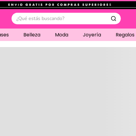
.
¿Qué estás buscando?
ases
Belleza
Moda
Joyería
Regalos
Cargando comentari
Compre juntos