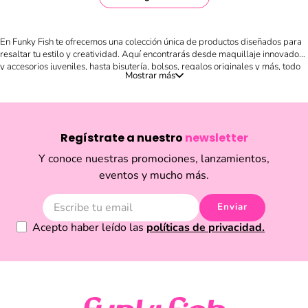
En Funky Fish te ofrecemos una colección única de productos diseñados para
resaltar tu estilo y creatividad. Aquí encontrarás desde maquillaje innovador
y accesorios juveniles, hasta bisutería, bolsos, regalos originales y más, todo
en un solo lugar. Nuestro catálogo está pensado para quienes buscan
expresar su personalidad a través de detalles llenos de color, frescura y
tendencias internacionales. Compra en línea de forma fácil y segura, descubre
novedades cada temporada y sorpréndete con artículos divertidos, prácticos
y llenos de estilo. Ya sea que busques un regalo especial, renovar tu look con
Regístrate a nuestro
newsletter
un accesorio único o darle un toque diferente a tu outfit diario, en Funky Fish
encontrarás la inspiración que necesitas. Explora nuestra selección y disfruta
Y conoce nuestras promociones, lanzamientos,
de productos que marcan la diferencia en el mundo de la moda y la belleza
eventos y mucho más.
en Ecuador.
Enviar
Acepto haber leído las
políticas de privacidad.