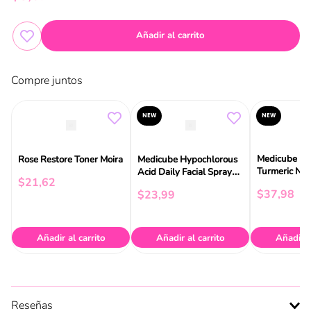
Añadir al carrito
Compre juntos
NEW
NEW
Medicube Koj
Rose Restore Toner Moira
Medicube Hypochlorous
Turmeric Nia
Acid Daily Facial Spray
$
21
,
62
Serum 30m
50ml
$
37
,
98
$
23
,
99
Añadir al carrito
Añadir al carrito
Añadir a
Reseñas