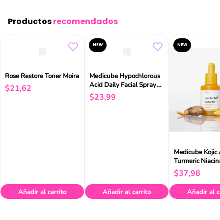
Productos
recomendados
NEW
NEW
Rose Restore Toner Moira
Medicube Hypochlorous
Acid Daily Facial Spray
$
21
,
62
50ml
$
23
,
99
Medicube Kojic 
Turmeric Niaci
Serum 30m
$
37
,
98
Añadir al carrito
Añadir al carrito
Añadir al c