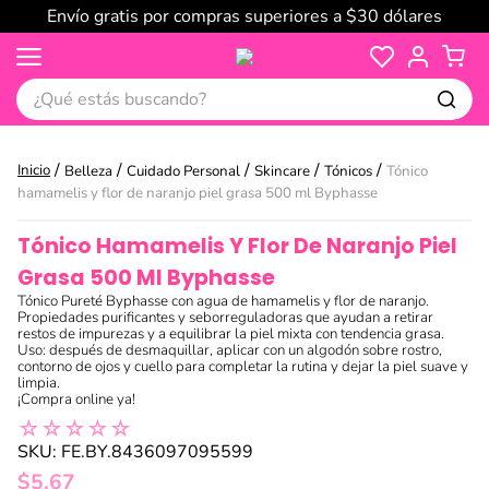
Envío gratis por compras superiores a $30 dólares
¿Qué estás buscando?
Belleza
Cuidado Personal
Skincare
Tónicos
Tónico
hamamelis y flor de naranjo piel grasa 500 ml Byphasse
Tónico Hamamelis Y Flor De Naranjo Piel
Grasa 500 Ml Byphasse
Tónico Pureté Byphasse con agua de hamamelis y flor de naranjo.
Propiedades purificantes y seborreguladoras que ayudan a retirar
restos de impurezas y a equilibrar la piel mixta con tendencia grasa.
Uso: después de desmaquillar, aplicar con un algodón sobre rostro,
contorno de ojos y cuello para completar la rutina y dejar la piel suave y
limpia.
¡Compra online ya!
☆
☆
☆
☆
☆
SKU
:
FE.BY.8436097095599
$
5
,
67