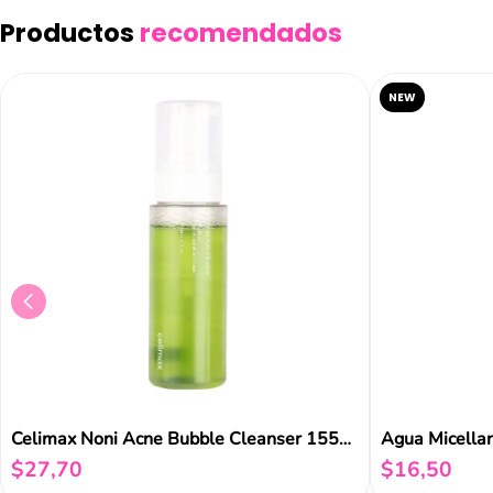
Productos
recomendados
NEW
Celimax Noni Acne Bubble Cleanser 155ML
Agua Micella
$
27
,
70
$
16
,
50