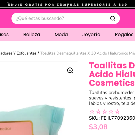
.
¿Qué estás buscando?
ases
Belleza
Moda
Joyería
Regalos
adores Y Exfoliantes
Toallitas Desmaquillantes X 30 Acido Hialuronico Mii
Toallitas 
Acido Hial
Cosmetics
Toallitas prehumedeci
suaves y resistentes, 
labios y rostro, tela d
☆
☆
☆
☆
☆
SKU
:
FE.II.7709236
$
3
,
08