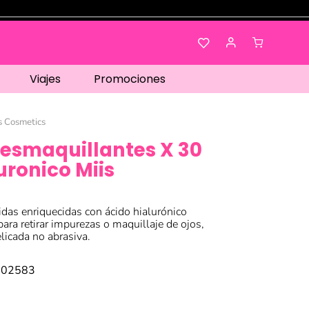
Viajes
Promociones
s Cosmetics
Desmaquillantes X 30
uronico Miis
das enriquecidas con ácido hialurónico
para retirar impurezas o maquillaje de ojos,
elicada no abrasiva.
002583