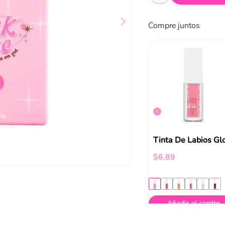
Compre juntos
Labial Finding Dory Ph-Reacting Lip Balm Catrice
Voluminizador Melt & Plump Juicy Lip Plumper Catrice
$
6
,
19
$
6
,
89
ir al carrito
Añadir al carrito
Añadir al carrito