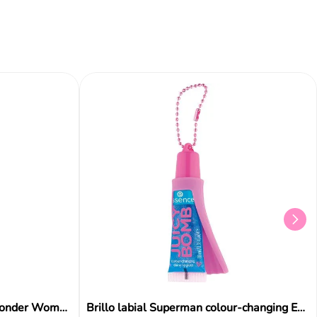
Bálsamo labial Proud 020 Wonder Woman Catrice
Brillo labial Superman colour-changing Essence