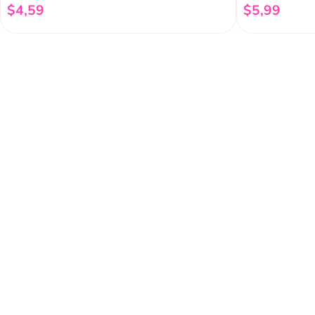
$
4
,
59
$
5
,
99
Añadir al carrito
Regístrate a 
newsletter
Y conoce nuestras pro
eventos y mucho más.
Acerca de Funky 