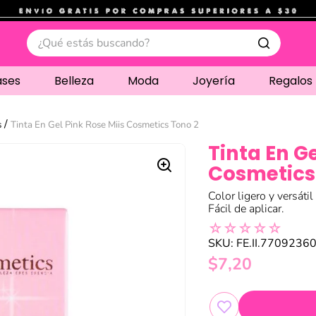
.
¿Qué estás buscando?
ases
Belleza
Moda
Joyería
Regalos
s
Tinta En Gel Pink Rose Miis Cosmetics Tono 2
Tinta En Ge
Cosmetics
Color ligero y versátil
Fácil de aplicar.
☆
☆
☆
☆
☆
SKU
:
FE.II.7709236
$
7
,
20