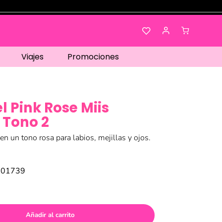
Viajes
Promociones
l Pink Rose Miis
 Tono 2
 en un tono rosa para labios, mejillas y ojos.
001739
Añadir al carrito