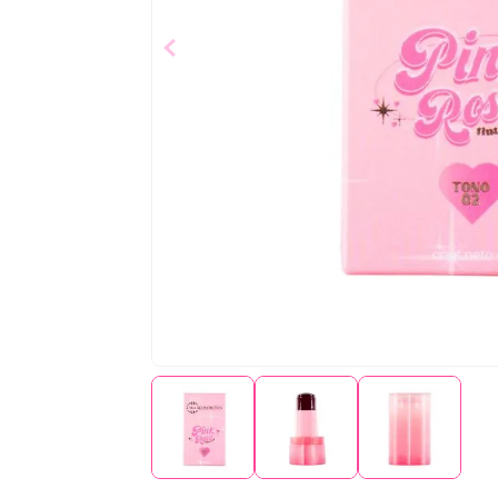
$
7
,
29
Añad