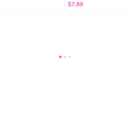
$
7
,
99
Añadir al carrito
Añadir al carrito
nuestro
Acepto haber leído las
políti
mociones, lanzamientos,
Fish
Servicio al cliente
Legal