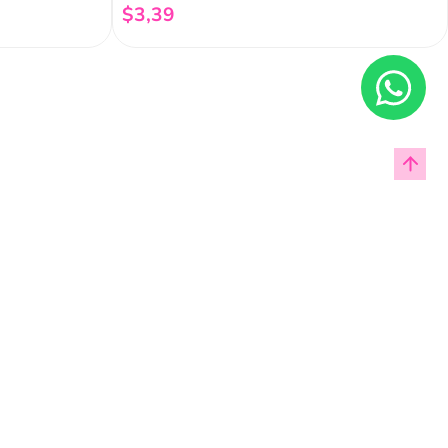
$
3
,
39
Añadir al carrito
Enviar
cas de privacidad.