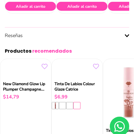
Añadir al carrito
Añadir al carrito
Añadir a
Reseñas
Productos
recomendados
New Diamond Glow Lip
Tinta De Labios Colour
Plumper Champagne
Glaze Catrice
Cushion Cut
$
14
,
79
$
6
,
99
Tinta De Labios