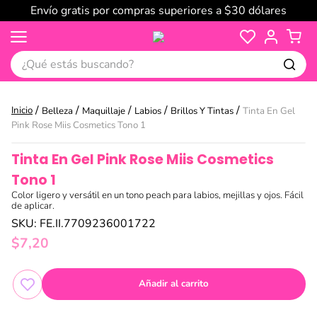
Envío gratis por compras superiores a $30 dólares
¿Qué estás buscando?
Belleza
Maquillaje
Labios
Brillos Y Tintas
Tinta En Gel
Pink Rose Miis Cosmetics Tono 1
Tinta En Gel Pink Rose Miis Cosmetics
Tono 1
Color ligero y versátil en un tono peach para labios, mejillas y ojos. Fácil
de aplicar.
SKU
:
FE.II.7709236001722
$
7
,
20
Añadir al carrito