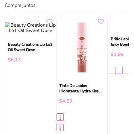
Compre juntos
Brillo Labial
Beauty Creations Lip Lo1
Juicy Bomb 
Oil Sweet Dose
$
1
,
99
$
6
,
13
Tinta De Labios
Hidratante Hydra Kiss
Essence
$
4
,
59