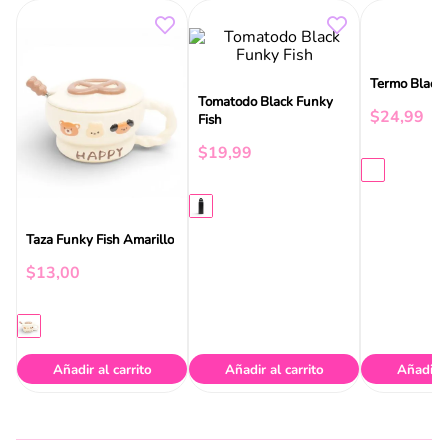
Termo Black 
Tomatodo Black Funky
Fish
$
24
,
99
$
19
,
99
Taza Funky Fish Amarillo
$
13
,
00
Añadir al carrito
Añadir al carrito
Añadir a