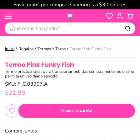
Envío gratis por compras superiores a $30 dólares
¿Qué estás buscando?
Regalos
Termos Y Tazas
Termo Pink Funky Fish
Termo Pink Funky Fish
Termo práctico ideal para transportar bebidas cómodamente. Su diseño
permite un uso diario sencillo.
SKU
:
FI.C.03907.A
$
21
,
99
Añadir al carrito
Compre juntos