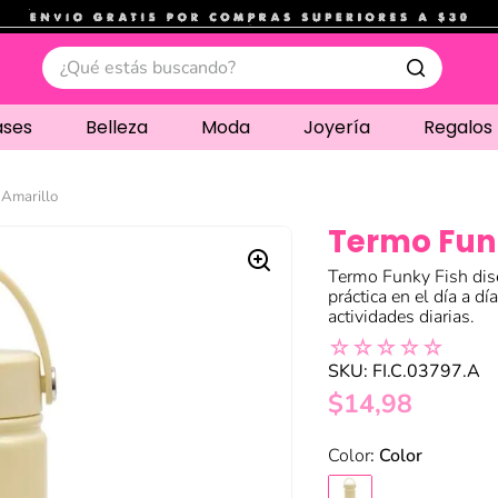
.
¿Qué estás buscando?
ases
Belleza
Moda
Joyería
Regalos
 Amarillo
Termo Funk
Termo Funky Fish dis
práctica en el día a día
actividades diarias.
☆
☆
☆
☆
☆
SKU
:
FI.C.03797.A
$
14
,
98
:
Color