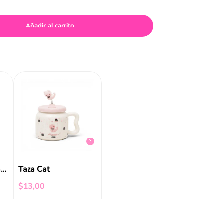
Añadir al carrito
NEW
Tomatodo Black Funky Fish
$
19
,
99
$
19
,
9
Termo Metalico Grande Hello Kitty And Friends Ya
Taza Cat
$
13
,
00