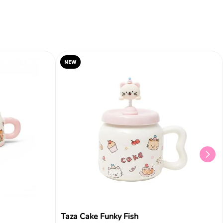
Añadir al carrito
Añadir al carrito
Aña
NEW
Taza Cake Funky Fish