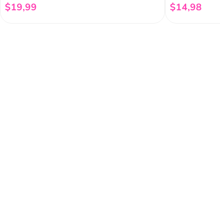
$
19
,
99
$
14
,
98
Añadir al carrito
Regístrate a 
newsletter
Y conoce nuestras pro
eventos y mucho más.
Acerca de Funky 