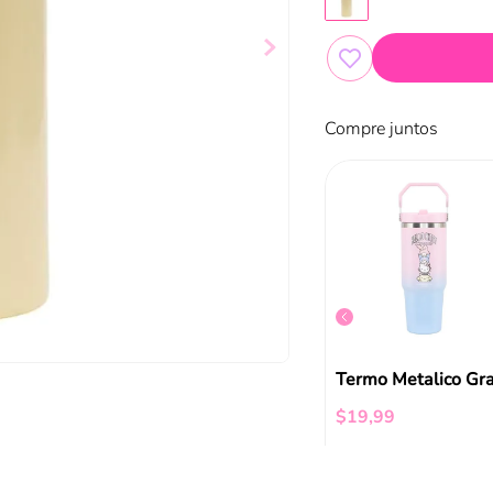
Compre juntos
Vaso Rojo Sweet Love Funky Fish
Vaso Azul Sweet Love Funky Fish
$
13
,
00
$
19
,
99