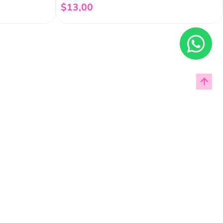
$
13
,
00
Añadir al carrito
Enviar
cas de privacidad.