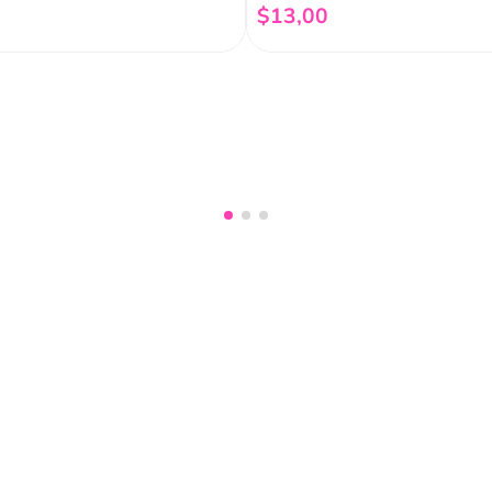
$
13
,
00
Añadir al carrito
Añadir al carrito
nuestro
Acepto haber leído las
políti
mociones, lanzamientos,
Fish
Servicio al cliente
Legal