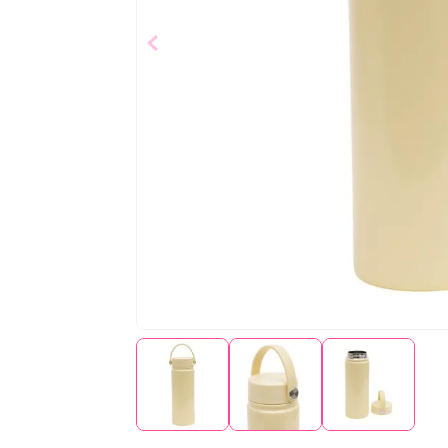
$
6
,
99