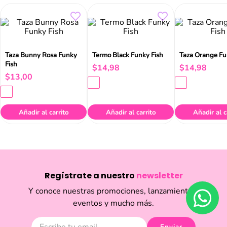
Taza Bunny Rosa Funky
Termo Black Funky Fish
Taza Orange Fu
Fish
$
14
,
98
$
14
,
98
$
13
,
00
Añadir al carrito
Añadir al carrito
Añadir al c
Regístrate a nuestro
newsletter
Y conoce nuestras promociones, lanzamientos,
eventos y mucho más.
Enviar
Acepto haber leído las
políticas de privacidad.