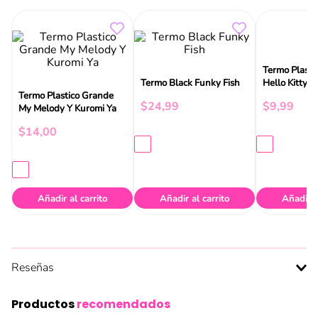
Termo Plasti
Termo Plastico Grande
Termo Black Funky Fish
Hello Kitty
My Melody Y Kuromi Ya
$
24
,
99
$
9
,
99
$
14
,
00
Añadir al carrito
Añadir al carrito
Añadir a
Reseñas
Productos
recomendados