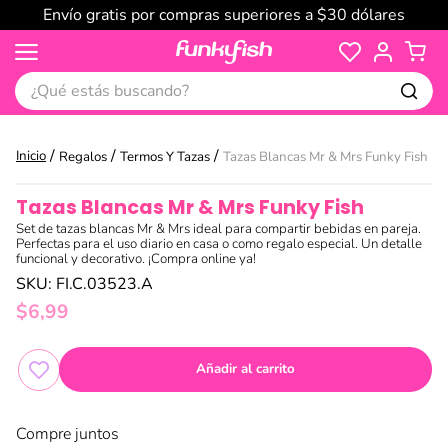
Envío gratis por compras superiores a $30 dólares
¿Qué estás buscando?
Regalos
Termos Y Tazas
Tazas Blancas Mr & Mrs Funky Fish
Tazas Blancas Mr & Mrs Funky Fish
Set de tazas blancas Mr & Mrs ideal para compartir bebidas en pareja.
Perfectas para el uso diario en casa o como regalo especial. Un detalle
funcional y decorativo. ¡Compra online ya!
SKU
:
FI.C.03523.A
$
6
,
99
Añadir al carrito
Compre juntos