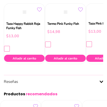
Taza Pink Fu
Taza Happy Rabbit Roja
Termo Pink Funky Fish
Funky Fish
$
13
,
00
$
14
,
98
$
13
,
00
Añadir al carrito
Añadir al carrito
Añadir a
Reseñas
Productos
recomendados