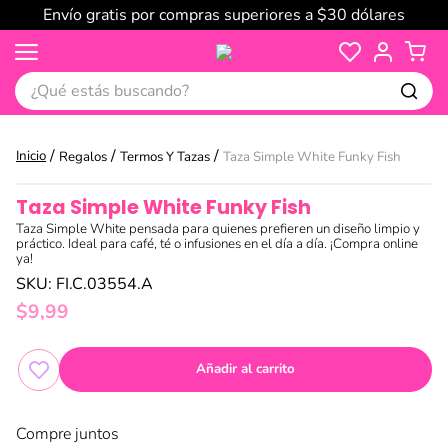
Envío gratis por compras superiores a $30 dólares
¿Qué estás buscando?
Regalos
Termos Y Tazas
Taza Simple White Funky Fish
Taza Simple White Funky Fish
Taza Simple White pensada para quienes prefieren un diseño limpio y
práctico. Ideal para café, té o infusiones en el día a día. ¡Compra online
ya!
SKU
:
FI.C.03554.A
$
9
,
99
Añadir al carrito
Compre juntos