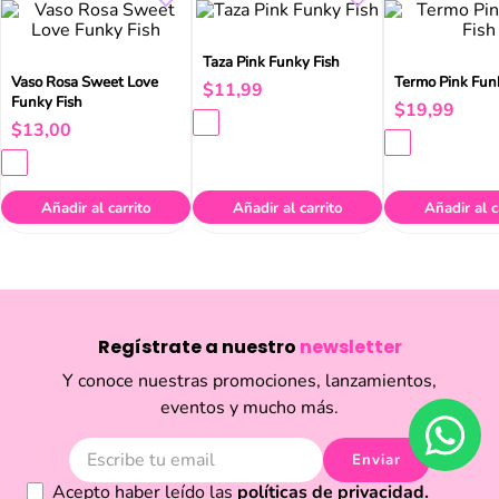
Vaso Rosa Sweet Love
Taza Pink Funky Fish
Termo Pink Fun
Funky Fish
$
11
,
99
$
19
,
99
$
13
,
00
Añadir al carrito
Añadir al carrito
Añadir al c
Regístrate a nuestro
newsletter
Y conoce nuestras promociones, lanzamientos,
eventos y mucho más.
Enviar
Acepto haber leído las
políticas de privacidad.