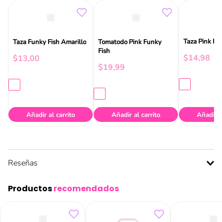
Taza Pink Fu
Taza Funky Fish Amarillo
Tomatodo Pink Funky
Fish
$
14
,
98
$
13
,
00
$
19
,
99
Añadir al carrito
Añadir al carrito
Añadir a
Reseñas
Productos
recomendados