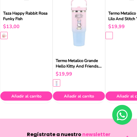
Taza Happy Rabbit Rosa
Termo Metalico
Funky Fish
Lilo And Stitch 
$
13
,
00
$
19
,
99
Termo Metalico Grande
Hello Kitty And Friends
Ya
$
19
,
99
Añadir al carrito
Añadir al carrito
Añadir al c
Regístrate a nuestro
newsletter