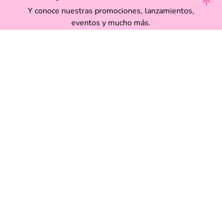
Y conoce nuestras promociones, lanzamientos,
eventos y mucho más.
Enviar
Acepto haber leído las
políticas de privacidad.
Acerca de Funky Fish
Servicio al cliente