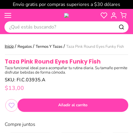
Envío gratis por compras superiores a $30 dólares
¿Qué estás buscando?
Regalos
Termos Y Tazas
Taza Pink Round Eyes Funky Fish
Taza Pink Round Eyes Funky Fish
Taza funcional ideal para acompañar tu rutina diaria. Su tamaño permite
disfrutar bebidas de forma cómoda.
SKU
:
FI.C.03935.A
$
13
,
00
Añadir al carrito
Compre juntos