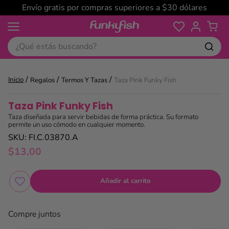
Envío gratis por compras superiores a $30 dólares
¿Qué estás buscando?
Regalos
Termos Y Tazas
Taza Pink Funky Fish
Taza Pink Funky Fish
Taza diseñada para servir bebidas de forma práctica. Su formato
permite un uso cómodo en cualquier momento.
SKU
:
FI.C.03870.A
$
13
,
00
Añadir al carrito
Compre juntos