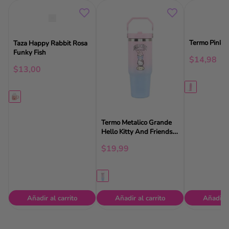
Termo Pink F
Taza Happy Rabbit Rosa
Funky Fish
$
14
,
98
$
13
,
00
Termo Metalico Grande
Hello Kitty And Friends
Ya
$
19
,
99
Añadir al carrito
Añadir al carrito
Añadir a