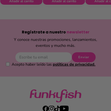
Añadir al carrito
Añadir al carrito
Añadir al c
Regístrate a nuestro
newsletter
Y conoce nuestras promociones, lanzamientos,
eventos y mucho más.
Enviar
Acepto haber leído las
políticas de privacidad.