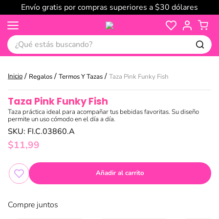
Envío gratis por compras superiores a $30 dólares
¿Qué estás buscando?
Regalos
Termos Y Tazas
Taza Pink Funky Fish
Taza Pink Funky Fish
Taza práctica ideal para acompañar tus bebidas favoritas. Su diseño
permite un uso cómodo en el día a día.
SKU
:
FI.C.03860.A
$
11
,
99
Añadir al carrito
Compre juntos