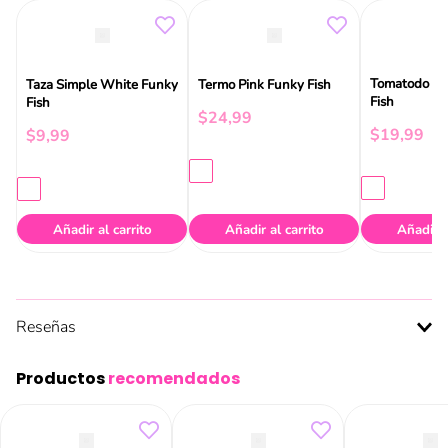
Tomatodo Bl
Taza Simple White Funky
Termo Pink Funky Fish
Fish
Fish
$
24
,
99
$
19
,
99
$
9
,
99
Añadir al carrito
Añadir al carrito
Añadir a
Reseñas
Productos
recomendados