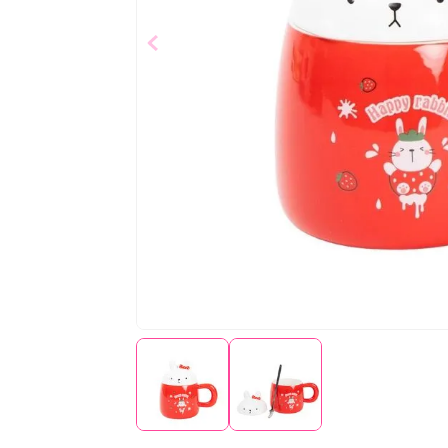
$
13
,
00
Añad