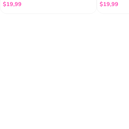
$
19
,
99
$
19
,
99
Añadir al carrito
Regístrate a 
newsletter
Y conoce nuestras pro
eventos y mucho más.
Acerca de Funky 