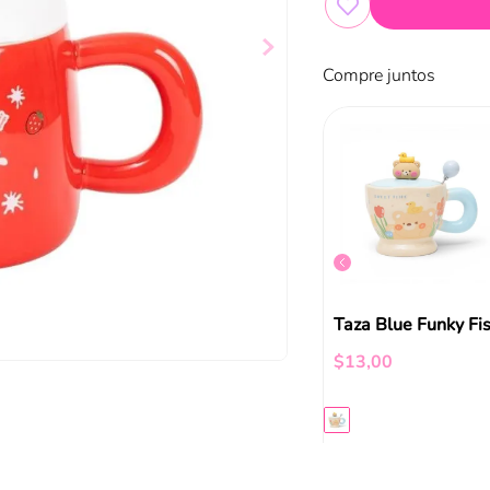
Compre juntos
Taza Bunny Rosa Funky Fish
Termo Rosado Funky Fish
$
19
,
99
Taza Blue Funky Fi
$
13
,
00
ir al carrito
Añadir al carrito
Añadir al carrito