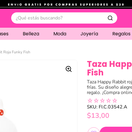
.
¿Qué estás buscando?
ases
Belleza
Moda
Joyería
Regalos
t Roja Funky Fish
Taza Happ
Fish
Taza Happy Rabbit roja
frías. Su diseño alegr
regalo. ¡Compra onlin
☆
☆
☆
☆
☆
SKU
:
FI.C.03542.A
$
13
,
00