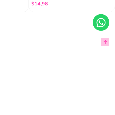
$
14
,
98
Añadir al carrito
Enviar
cas de privacidad.