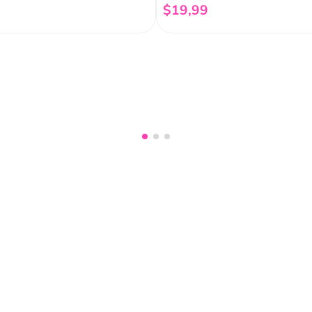
$
19
,
99
Añadir al carrito
Añadir al carrito
nuestro
Acepto haber leído las
políti
mociones, lanzamientos,
Fish
Servicio al cliente
Legal