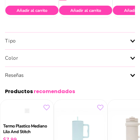
Añadir al carrito
Añadir al carrito
Añadir a
Tipo
Color
Reseñas
Productos
recomendados
Termo Plastico Mediano
Lilo And Stitch
$
7
,
99