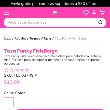
Envío gratis por compras superiores a $30 dólares
¿Qué estás buscando?
Regalos
Termos Y Tazas
Taza Funky Fish Beige
Taza Funky Fish Beige
Taza Funky Fish con diseño decorativo ideal para bebidas calientes o
frías. Perfecta para acompañar momentos en casa, oficina o espacios
personales.
☆
☆
☆
☆
☆
SKU
:
FI.C.03749.A
$
13
,
00
:
Color