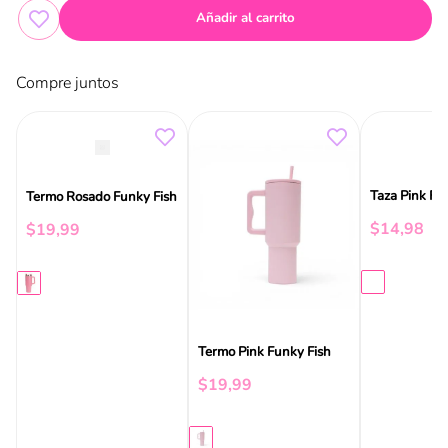
Añadir al carrito
Compre juntos
Taza Pink Fu
Termo Rosado Funky Fish
$
14
,
98
$
19
,
99
Termo Pink Funky Fish
$
19
,
99