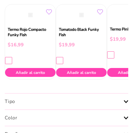
Termo Pink F
Termo Rojo Compacto
Tomatodo Black Funky
Funky Fish
Fish
$
19
,
99
$
16
,
99
$
19
,
99
Añadir al carrito
Añadir al carrito
Añadir a
Tipo
Color