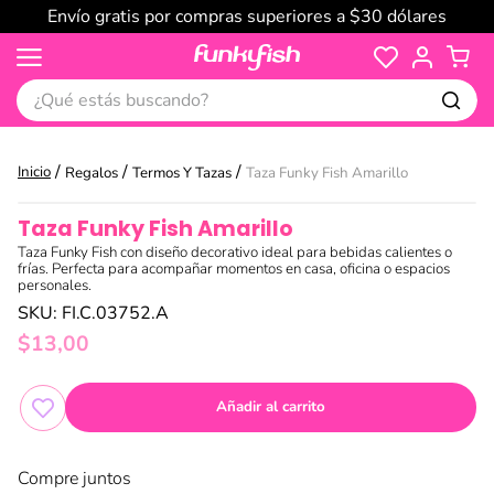
Envío gratis por compras superiores a $30 dólares
¿Qué estás buscando?
Regalos
Termos Y Tazas
Taza Funky Fish Amarillo
Taza Funky Fish Amarillo
Taza Funky Fish con diseño decorativo ideal para bebidas calientes o
frías. Perfecta para acompañar momentos en casa, oficina o espacios
personales.
SKU
:
FI.C.03752.A
$
13
,
00
Añadir al carrito
Compre juntos