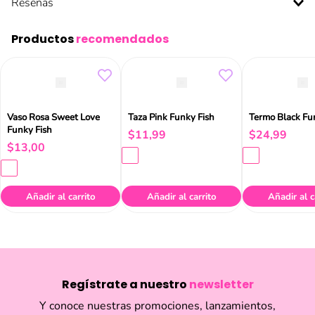
Reseñas
Productos
recomendados
Vaso Rosa Sweet Love
Taza Pink Funky Fish
Termo Black Fu
Funky Fish
$
11
,
99
$
24
,
99
$
13
,
00
Añadir al carrito
Añadir al carrito
Añadir al c
Regístrate a nuestro
newsletter
Y conoce nuestras promociones, lanzamientos,