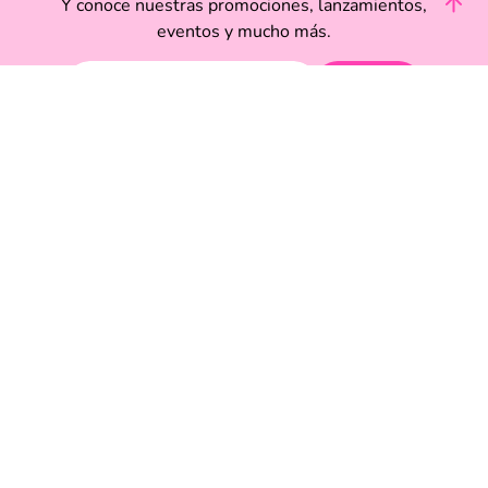
Y conoce nuestras promociones, lanzamientos,
eventos y mucho más.
Enviar
Acepto haber leído las
políticas de privacidad.
Acerca de Funky Fish
Servicio al cliente