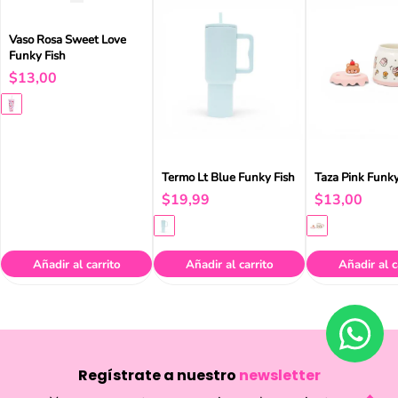
Vaso Rosa Sweet Love
Funky Fish
$
13
,
00
Termo Lt Blue Funky Fish
Taza Pink Funky
$
19
,
99
$
13
,
00
Añadir al carrito
Añadir al carrito
Añadir al c
Regístrate a nuestro
newsletter