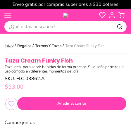
Envío gratis por compras superiores a $30 dólares
¿Qué estás buscando?
Regalos
Termos Y Tazas
Taza Cream Funky Fish
Taza Cream Funky Fish
Taza ideal para servir bebidas de forma práctica. Su diseño permite un
uso cómodo en diferentes momentos del día.
SKU
:
FI.C.03862.A
$
13
,
00
Añadir al carrito
Compre juntos