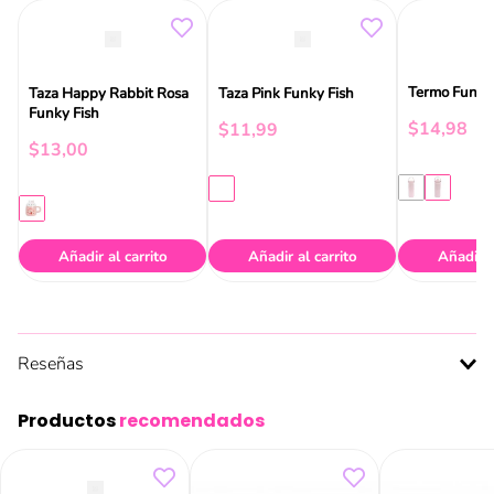
Termo Funky
Taza Happy Rabbit Rosa
Taza Pink Funky Fish
Funky Fish
$
14
,
98
$
11
,
99
$
13
,
00
Añadir al carrito
Añadir al carrito
Añadir a
Reseñas
Productos
recomendados