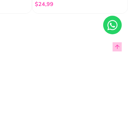
$
24
,
99
Añadir al carrito
Enviar
cas de privacidad.