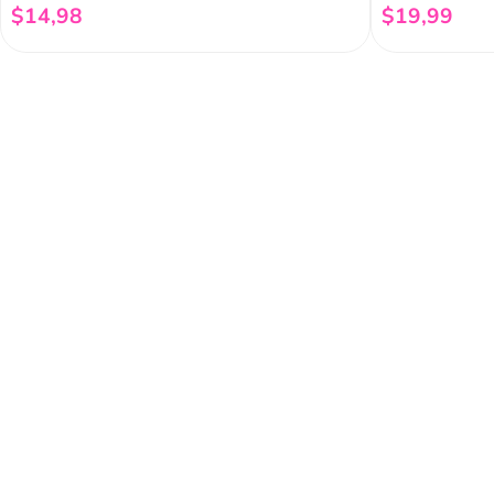
$
14
,
98
$
19
,
99
Añadir al carrito
Regístrate a 
newsletter
Y conoce nuestras pro
eventos y mucho más.
Acerca de Funky 