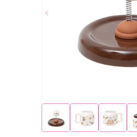
$
13
,
00
Añad