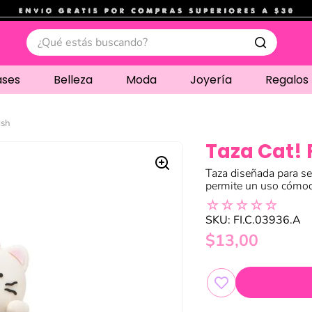
.
¿Qué estás buscando?
ases
Belleza
Moda
Joyería
Regalos
ish
Taza Cat! 
Taza diseñada para se
permite un uso cómo
☆
☆
☆
☆
☆
SKU
:
FI.C.03936.A
$
13
,
00