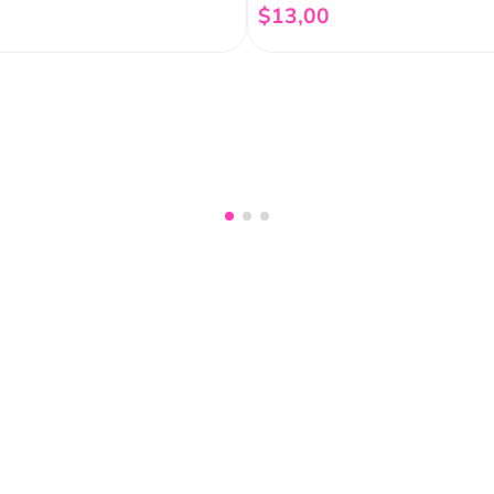
$
13
,
00
Añadir al carrito
Añadir al carrito
nuestro
Acepto haber leído las
políti
mociones, lanzamientos,
Fish
Servicio al cliente
Legal