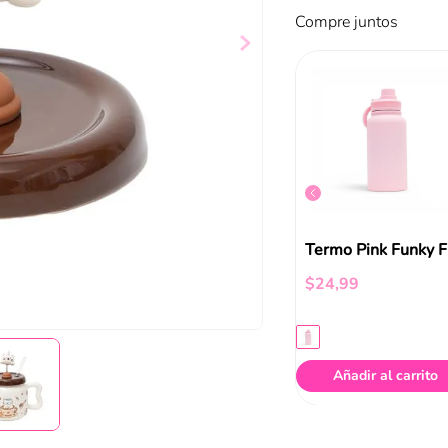
Compre juntos
Taza Funky Fish Amarillo
Taza Happy Rabbit Rosa Funky Fish
$
13
,
00
$
24
,
99
ir al carrito
Añadir al carrito
Añadir al carrito