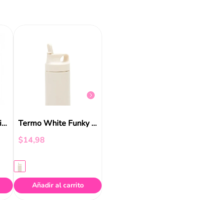
Termo Pink Funky Fish
$
19
,
99
$
19
,
9
Termo Pink Funky Fish
Termo White Funky Fish
$
14
,
98
Añadir al carrito
Añadir al carrito
Aña