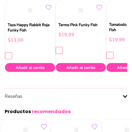
Tomatodo Wh
Taza Happy Rabbit Roja
Termo Pink Funky Fish
Fish
Funky Fish
$
19
,
99
$
19
,
99
$
13
,
00
Añadir al carrito
Añadir al carrito
Añadir a
Reseñas
Productos
recomendados