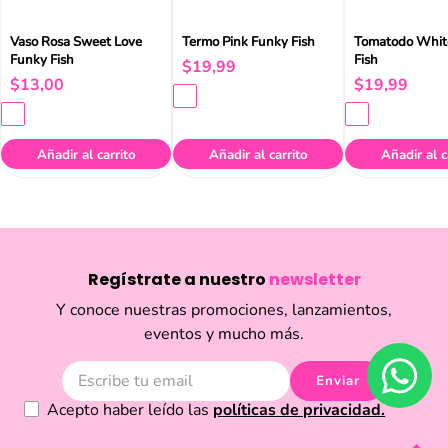
Vaso Rosa Sweet Love
Termo Pink Funky Fish
Tomatodo Whit
Funky Fish
Fish
$
19
,
99
$
13
,
00
$
19
,
99
Añadir al carrito
Añadir al carrito
Añadir al c
Regístrate a nuestro
newsletter
Y conoce nuestras promociones, lanzamientos,
eventos y mucho más.
Enviar
Acepto haber leído las
políticas de privacidad.