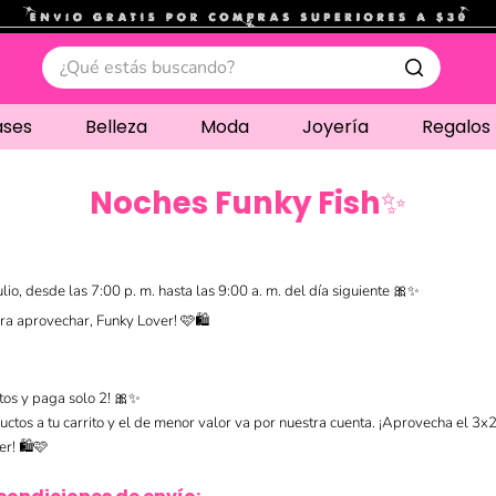
.
¿Qué estás buscando?
ases
Belleza
Moda
Joyería
Regalos
Noches Funky Fish✨
lio, desde las 7:00 p. m. hasta las 9:00 a. m. del día siguiente 🎀✨
ra aprovechar, Funky Lover! 🩷🛍️
itos y paga solo 2! 🎀✨
ctos a tu carrito y el de menor valor va por nuestra cuenta. ¡Aprovecha el 3x2
r! 🛍️🩷