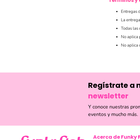
Términos y 
Entregas d
La entrega
Todas las 
No aplica
No aplica 
Regístrate a 
newsletter
Y conoce nuestras pro
eventos y mucho más.
Acerca de Funky 