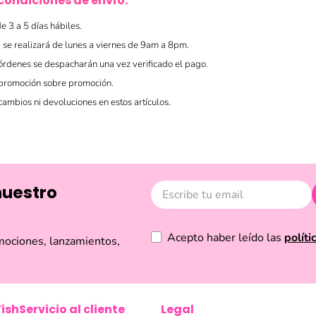
condiciones de envío:
e 3 a 5 días hábiles.
 se realizará de lunes a viernes de 9am a 8pm.
órdenes se despacharán una vez verificado el pago.
 promoción sobre promoción.
cambios ni devoluciones en estos artículos.
nuestro
Acepto haber leído las
políti
mociones, lanzamientos,
Fish
Servicio al cliente
Legal