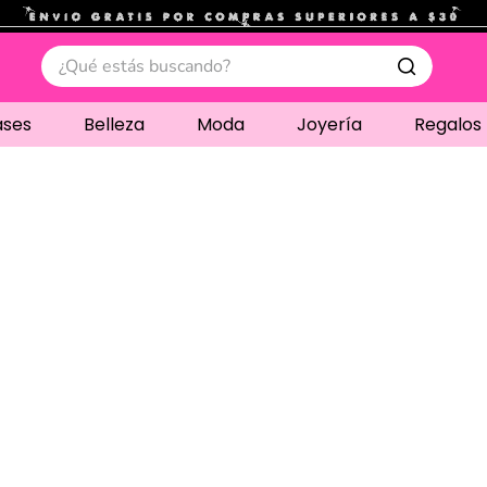
.
¿Qué estás buscando?
ases
Belleza
Moda
Joyería
Regalos