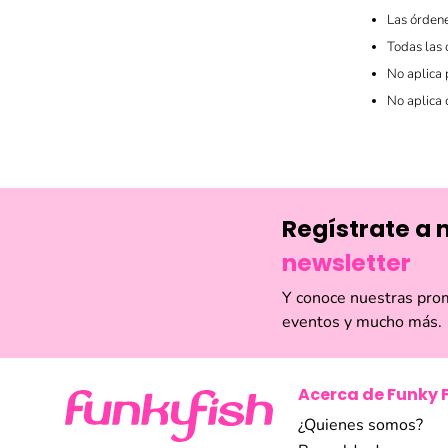
Las órdene
Todas las 
No aplica
No aplica 
Regístrate a 
newsletter
Y conoce nuestras pro
eventos y mucho más.
Acerca de Funky 
¿Quienes somos?