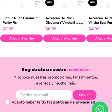
NEW
NEW
Cintillo Nudo Caramelo
Accesorio De Pelo -
Accesorio De Pe
Funky Fish
Diadema Y Vincha Blue
Vincha Bear Fu
Funky Fish
$
2
,
99
$
6
,
99
$
4
,
99
Añadir al carrito
Añadir al carrito
Añadir al c
Regístrate a nuestro
newsletter
Y conoce nuestras promociones, lanzamientos,
eventos y mucho más.
Enviar
Acepto haber leído las
políticas de privacidad.