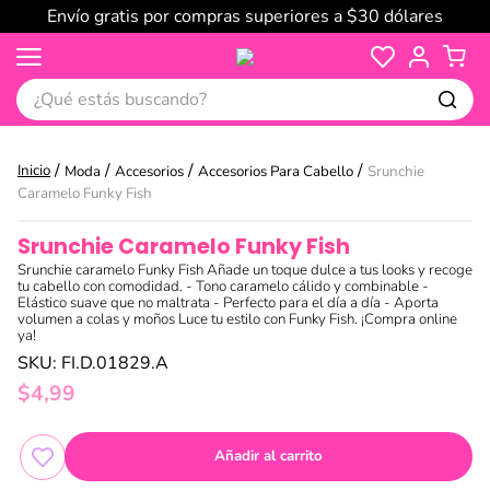
Envío gratis por compras superiores a $30 dólares
¿Qué estás buscando?
Moda
Accesorios
Accesorios Para Cabello
Srunchie
Caramelo Funky Fish
Srunchie Caramelo Funky Fish
Srunchie caramelo Funky Fish Añade un toque dulce a tus looks y recoge
tu cabello con comodidad. - Tono caramelo cálido y combinable -
Elástico suave que no maltrata - Perfecto para el día a día - Aporta
volumen a colas y moños Luce tu estilo con Funky Fish. ¡Compra online
ya!
SKU
:
FI.D.01829.A
$
4
,
99
Añadir al carrito