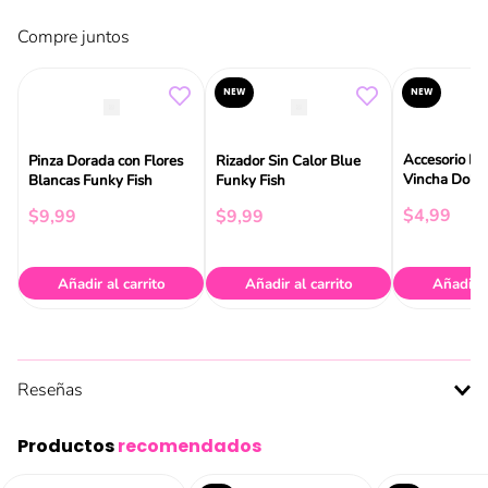
Compre juntos
NEW
NEW
Accesorio De
Pinza Dorada con Flores
Rizador Sin Calor Blue
Vincha Dolp
Blancas Funky Fish
Funky Fish
Fish
$
4
,
99
$
9
,
99
$
9
,
99
Añadir al carrito
Añadir al carrito
Añadir a
Reseñas
Productos
recomendados