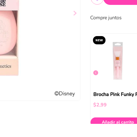
Compre juntos
NEW
7 Makeup Brushes Eye Set Abny
Brocha De Cejas Lift Up Catrice
$
3
,
99
$
2
,
99
ir al carrito
Añadir al carrito
Añadir al carrito