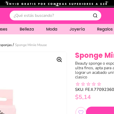
.
¿Qué estás buscando?
ases
Belleza
Moda
Joyería
Regalos
Esponjas
Sponge Miniie Mouse
Sponge Mi
Beauty sponge o espo
ultra finos, apta para
lograr un acabado uni
clasico
☆
☆
☆
☆
☆
SKU
:
FE.II.7709236
$
5
,
14