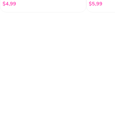
$
4
,
99
$
5
,
99
Añadir al carrito
Regístrate a 
newsletter
Y conoce nuestras pro
eventos y mucho más.
Acerca de Funky 