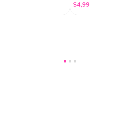
$
4
,
99
Añadir al carrito
Añadir al carrito
nuestro
Acepto haber leído las
políti
mociones, lanzamientos,
Fish
Servicio al cliente
Legal