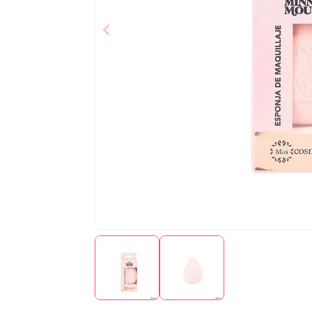
$
20
,
59
Añad