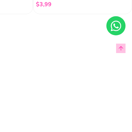
$
3
,
99
Añadir al carrito
Enviar
cas de privacidad.