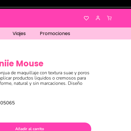
Viajes
Promociones
niie Mouse
njua de maquillaje con textura suae y poros
 aplicar productos liquidos o cremosos para
forme, natural y sin marcaciones. Diseño
005065
Añadir al carrito