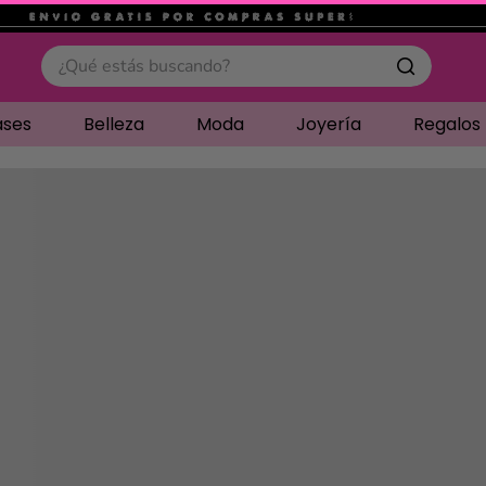
.
¿Qué estás buscando?
ases
Belleza
Moda
Joyería
Regalos
Cargando comentari
Compre juntos