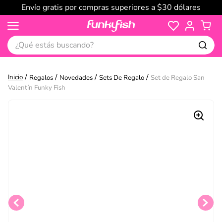
Envío gratis por compras superiores a $30 dólares
¿Qué estás buscando?
Regalos
Novedades
Sets De Regalo
Set de Regalo San
Valentín Funky Fish