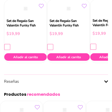
Set de Regal
Set de Regalo San
Set de Regalo San
Valentín Fun
Valentin Funky Fish
Valentín Funky Fish
$
19
,
99
$
19
,
99
$
19
,
99
Añadir al carrito
Añadir al carrito
Añadir a
Reseñas
Productos
recomendados