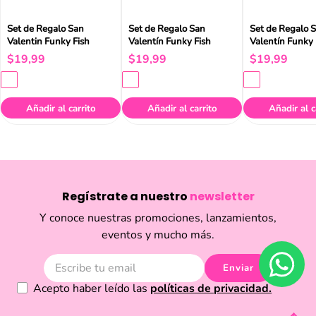
Set de Regalo San
Set de Regalo San
Set de Regalo 
Valentin Funky Fish
Valentín Funky Fish
Valentín Funky 
$
19
,
99
$
19
,
99
$
19
,
99
Añadir al carrito
Añadir al carrito
Añadir al c
Regístrate a nuestro
newsletter
Y conoce nuestras promociones, lanzamientos,
eventos y mucho más.
Enviar
Acepto haber leído las
políticas de privacidad.