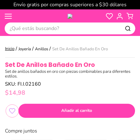
Envío gratis por compras superiores a $30 dólares
¿Qué estás buscando?
Joyería
Anillos
Set De Anillos Bañado En Oro
Set De Anillos Bañado En Oro
Set de anillos bañados en oro con piezas combinables para diferentes
estilos.
SKU
:
FI.I.02160
$
14
,
98
Añadir al carrito
Compre juntos