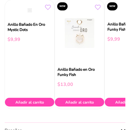
NEW
NEW
Anillo Bañad
Anillo Bañado En Oro
Funky Fish
Mystic Dots
$
9
,
99
$
9
,
99
Anillo Bañado en Oro
Funky Fish
$
13
,
00
Añadir al carrito
Añadir al carrito
Añadir a