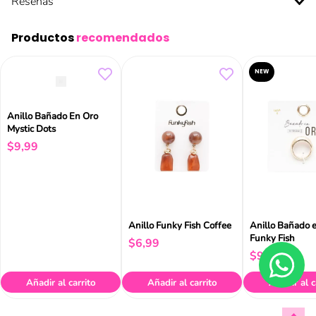
Reseñas
Productos
recomendados
NEW
Anillo Bañado En Oro
Mystic Dots
$
9
,
99
Anillo Funky Fish Coffee
Anillo Bañado 
Funky Fish
$
6
,
99
$
9
,
99
Añadir al carrito
Añadir al carrito
Añadir al c